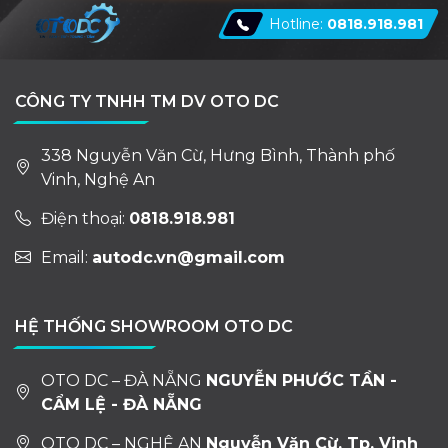
Hotline:
0818.918.981
CÔNG TY TNHH TM DV OTO DC
338 Nguyễn Văn Cừ, Hưng Bình, Thành phố
Vinh, Nghệ An
Điện thoại:
0818.918.981
Email:
autodc.vn@gmail.com
HỆ THỐNG SHOWROOM OTO DC
OTO DC – ĐÀ NẴNG
NGUYỄN PHƯỚC TẦN -
CẨM LỆ - ĐÀ NẴNG
OTO DC – NGHỆ AN
Nguyễn Văn Cừ, Tp. Vinh