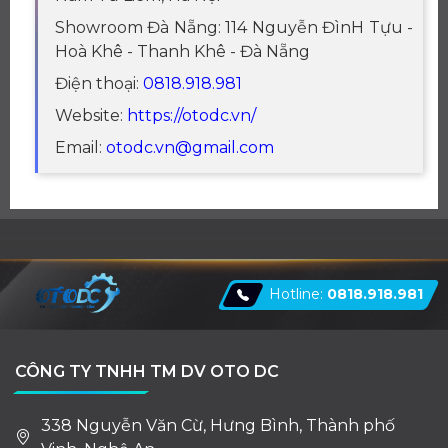
Showroom Đà Nẵng: 114 Nguyễn ĐìnH Tựu -
Hoà Khê - Thanh Khê - Đà Nẵng
Điện thoại:
0818.918.981
Website:
https://otodc.vn/
Email:
otodc.vn@gmail.com
Hotline:
0818.918.981
CÔNG TY TNHH TM DV OTO DC
338 Nguyễn Văn Cừ, Hưng Bình, Thành phố