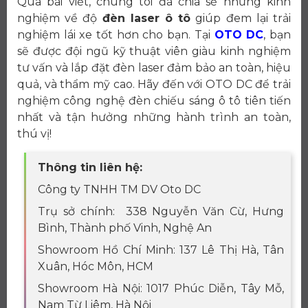
Qua bài viết, chúng tôi đã chia sẻ những kinh
nghiệm về độ
đèn laser ô tô
giúp đem lại trải
nghiệm lái xe tốt hơn cho bạn. Tại
OTO DC
, bạn
sẽ được đội ngũ kỹ thuật viên giàu kinh nghiệm
tư vấn và lắp đặt đèn laser đảm bảo an toàn, hiệu
quả, và thẩm mỹ cao. Hãy đến với OTO DC để trải
nghiệm công nghệ đèn chiếu sáng ô tô tiên tiến
nhất và tận hưởng những hành trình an toàn,
thú vị!
Thông tin liên hệ:
Công ty TNHH TM DV Oto DC
Trụ sở chính: 338 Nguyễn Văn Cừ, Hưng
Bình, Thành phố Vinh, Nghệ An
Showroom Hồ Chí Minh: 137 Lê Thị Hà, Tân
Xuân, Hóc Môn, HCM
Showroom Hà Nội: 1017 Phúc Diễn, Tây Mỗ,
Nam Từ Liêm, Hà Nội