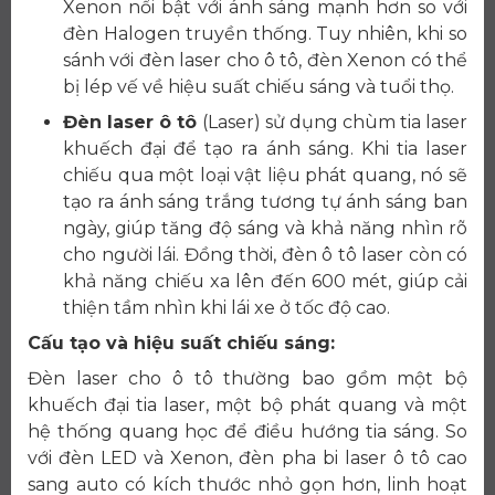
Xenon nổi bật với ánh sáng mạnh hơn so với
đèn Halogen truyền thống. Tuy nhiên, khi so
sánh với đèn laser cho ô tô, đèn Xenon có thể
bị lép vế về hiệu suất chiếu sáng và tuổi thọ.
Đèn laser ô tô
(Laser) sử dụng chùm tia laser
khuếch đại để tạo ra ánh sáng. Khi tia laser
chiếu qua một loại vật liệu phát quang, nó sẽ
tạo ra ánh sáng trắng tương tự ánh sáng ban
ngày, giúp tăng độ sáng và khả năng nhìn rõ
cho người lái. Đồng thời, đèn ô tô laser còn có
khả năng chiếu xa lên đến 600 mét, giúp cải
thiện tầm nhìn khi lái xe ở tốc độ cao.
Cấu tạo và hiệu suất chiếu sáng:
Đèn laser cho ô tô thường bao gồm một bộ
khuếch đại tia laser, một bộ phát quang và một
hệ thống quang học để điều hướng tia sáng. So
với đèn LED và Xenon, đèn pha bi laser ô tô cao
sang auto có kích thước nhỏ gọn hơn, linh hoạt