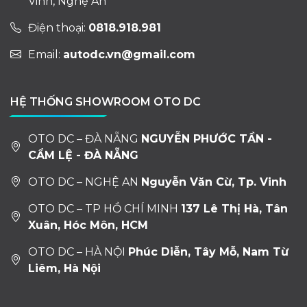
Vinh, Nghệ An
Điện thoại:
0818.918.981
Email:
autodc.vn@gmail.com
HỆ THỐNG SHOWROOM OTO DC
OTO DC – ĐÀ NẴNG
NGUYỄN PHƯỚC TẦN -
CẨM LỆ - ĐÀ NẴNG
OTO DC – NGHỆ AN
Nguyễn Văn Cừ, Tp. Vinh
OTO DC – TP HỒ CHÍ MINH
137 Lê Thị Hà, Tân
Xuân, Hóc Môn, HCM
OTO DC – HÀ NỘI
Phúc Diễn, Tây Mỗ, Nam Từ
Liêm, Hà Nội