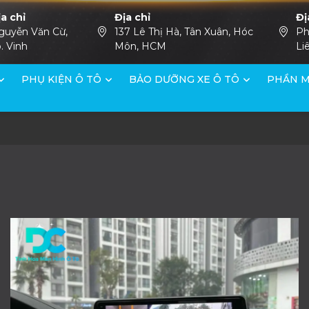
ịa chỉ
Địa chỉ
Đị
guyễn Văn Cừ,
137 Lê Thị Hà, Tân Xuân, Hóc
Ph
. Vinh
Môn, HCM
Li
PHỤ KIỆN Ô TÔ
BẢO DƯỠNG XE Ô TÔ
PHẦN M