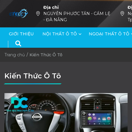
Địa chỉ
Đ
NGUYỄN PHƯỚC TẦN - CẨM LỆ
N
- ĐÀ NẴNG
Tp
GIỚI THIỆU
NỘI THẤT Ô TÔ
NGOẠI THẤT Ô TÔ
Trang chủ
Kiến Thức Ô Tô
Kiến Thức Ô Tô