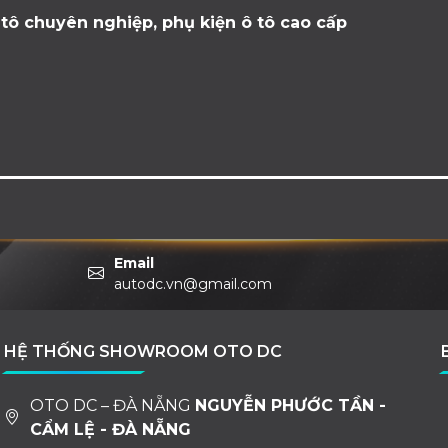
tô chuyên nghiệp, phụ kiện ô tô cao cấp
Email
autodc.vn@gmail.com
HỆ THỐNG SHOWROOM OTO DC
OTO DC – ĐÀ NẴNG
NGUYỄN PHƯỚC TẦN -
CẨM LỆ - ĐÀ NẴNG