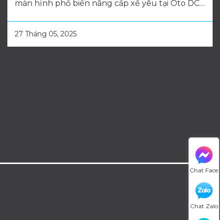
màn hình phổ biến nâng cấp xế yêu tại Oto DC
ngay hôm nay!
27 Tháng 05, 2025
Chat Face
Chat Zalo