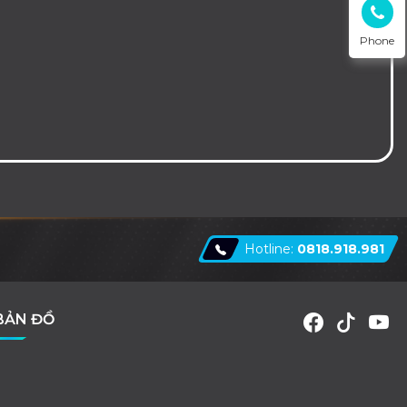
Phone
Hotline:
0818.918.981
BẢN ĐỒ