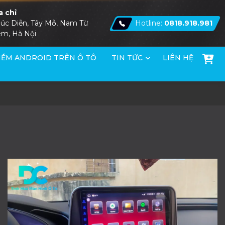
a chỉ
úc Diễn, Tây Mỗ, Nam Từ
Hotline:
0818.918.981
êm, Hà Nội
ỀM ANDROID TRÊN Ô TÔ
TIN TỨC
LIÊN HỆ