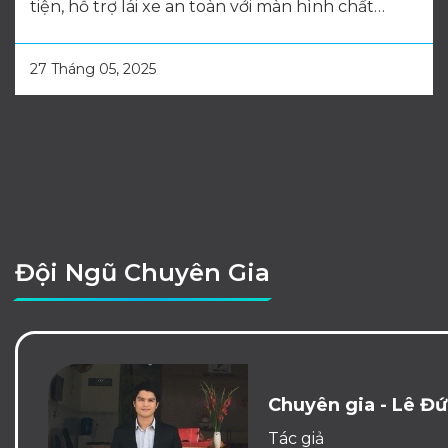
tiện, hỗ trợ lái xe an toàn với màn hình chất
lượng.
27 Tháng 05, 2025
Đội Ngũ Chuyên Gia
Chuyên gia - Lê Đứ
Tác giả