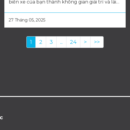
biến xe của bạn thành không gian giải trí và lái
xe an toàn.
27 Tháng 05, 2025
1
2
3
...
24
>
>>
c