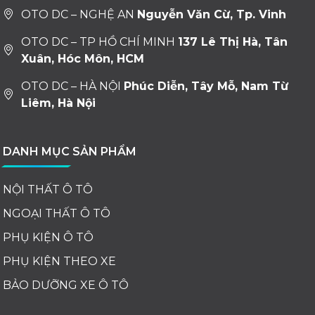
OTO DC – NGHỆ AN
Nguyễn Văn Cừ, Tp. Vinh
OTO DC – TP HỒ CHÍ MINH
137 Lê Thị Hà, Tân
Xuân, Hóc Môn, HCM
OTO DC – HÀ NỘI
Phúc Diễn, Tây Mỗ, Nam Từ
Liêm, Hà Nội
DANH MỤC SẢN PHẨM
NỘI THẤT Ô TÔ
NGOẠI THẤT Ô TÔ
PHỤ KIỆN Ô TÔ
PHỤ KIỆN THEO XE
BẢO DƯỠNG XE Ô TÔ