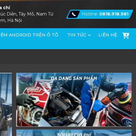
a chỉ
úc Diễn, Tây Mỗ, Nam Từ
Hotline:
0818.918.981
êm, Hà Nội
ỀM ANDROID TRÊN Ô TÔ
TIN TỨC
LIÊN HỆ