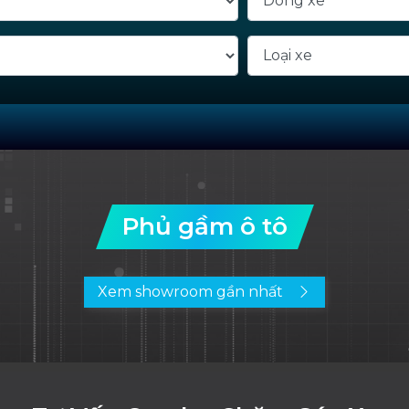
Phủ gầm ô tô
Xem showroom gần nhất