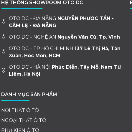
HỆ THỐNG SHOWROOM OTO DC
OTO DC – ĐÀ NẴNG
NGUYỄN PHƯỚC TẦN -
CẨM LỆ - ĐÀ NẴNG
OTO DC – NGHỆ AN
Nguyễn Văn Cừ, Tp. Vinh
OTO DC – TP HỒ CHÍ MINH
137 Lê Thị Hà, Tân
Xuân, Hóc Môn, HCM
OTO DC – HÀ NỘI
Phúc Diễn, Tây Mỗ, Nam Từ
Liêm, Hà Nội
DANH MỤC SẢN PHẨM
NỘI THẤT Ô TÔ
NGOẠI THẤT Ô TÔ
PHỤ KIỆN Ô TÔ