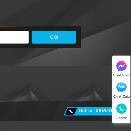
Gửi
Chat Face
Chat Zalo
Hotline:
0818.918.981
Phone