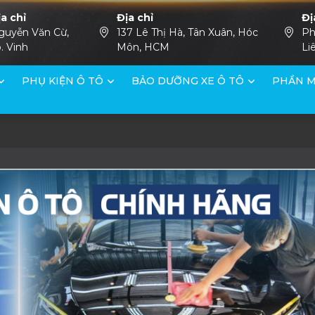
ịa chỉ
Địa chỉ
Đị
guyễn Văn Cừ,
137 Lê Thị Hà, Tân Xuân, Hóc
Ph
. Vinh
Môn, HCM
Li
PHỤ KIỆN Ô TÔ
BẢO DƯỠNG XE Ô TÔ
PHẦN M