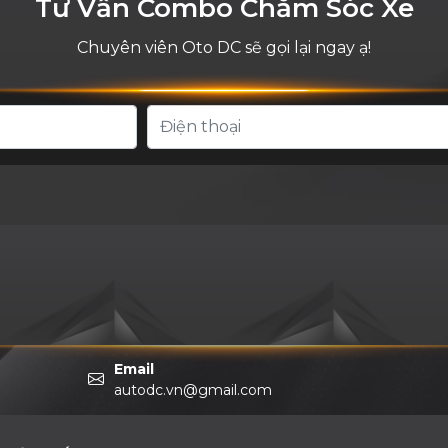
Tư Vấn Combo Chăm Sóc Xe
Chuyên viên Oto DC sẽ gọi lại ngay ạ!
Email
autodc.vn@gmail.com