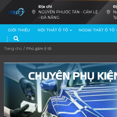
Địa chỉ
Đ
NGUYỄN PHƯỚC TẦN - CẨM LỆ
N
- ĐÀ NẴNG
Tp
GIỚI THIỆU
NỘI THẤT Ô TÔ
NGOẠI THẤT Ô TÔ
Trang chủ
Phủ gầm ô tô