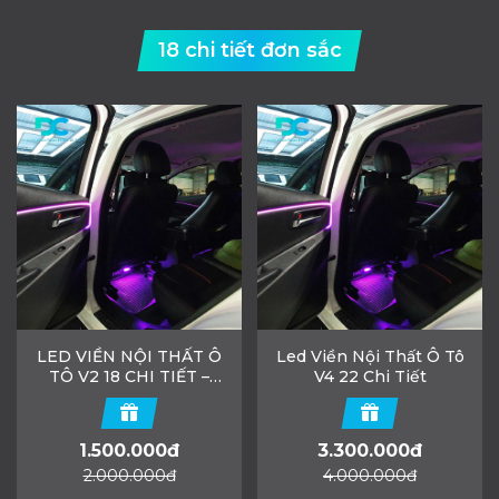
18 chi tiết đơn sắc
LED VIỀN NỘI THẤT Ô
Led Viền Nội Thất Ô Tô
TÔ V2 18 CHI TIẾT –
V4 22 Chi Tiết
THANH LED 1 MÀU
1.500.000đ
3.300.000đ
2.000.000đ
4.000.000đ