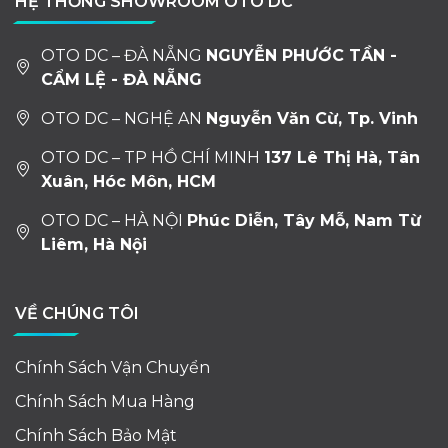
HỆ THỐNG SHOWROOM OTO DC
OTO DC – ĐÀ NẴNG
NGUYỄN PHƯỚC TẦN -
CẨM LỆ - ĐÀ NẴNG
OTO DC – NGHỆ AN
Nguyễn Văn Cừ, Tp. Vinh
OTO DC – TP HỒ CHÍ MINH
137 Lê Thị Hà, Tân
Xuân, Hóc Môn, HCM
OTO DC – HÀ NỘI
Phúc Diễn, Tây Mỗ, Nam Từ
Liêm, Hà Nội
VỀ CHÚNG TÔI
Chính Sách Vận Chuyển
Chính Sách Mua Hàng
Chính Sách Bảo Mật