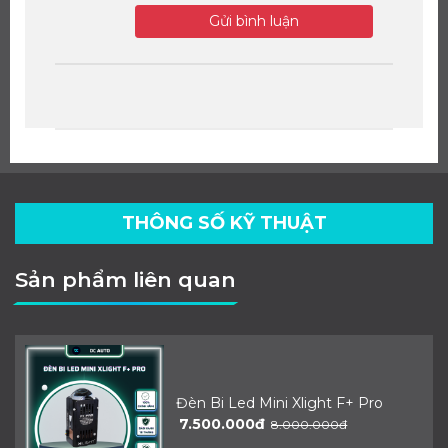
Gửi bình luận
THÔNG SỐ KỸ THUẬT
Sản phẩm liên quan
Đèn Bi Led Mini Xlight F+ Pro
7.500.000đ
8.000.000đ