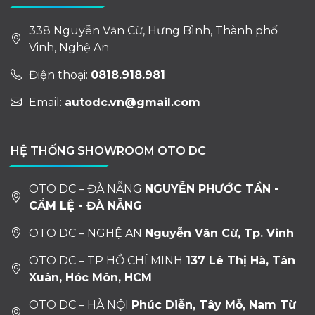
338 Nguyễn Văn Cừ, Hưng Bình, Thành phố
Vinh, Nghệ An
Điện thoại:
0818.918.981
Email:
autodc.vn@gmail.com
HỆ THỐNG SHOWROOM OTO DC
OTO DC – ĐÀ NẴNG
NGUYỄN PHƯỚC TẦN -
CẨM LỆ - ĐÀ NẴNG
OTO DC – NGHỆ AN
Nguyễn Văn Cừ, Tp. Vinh
OTO DC – TP HỒ CHÍ MINH
137 Lê Thị Hà, Tân
Xuân, Hóc Môn, HCM
OTO DC – HÀ NỘI
Phúc Diễn, Tây Mỗ, Nam Từ