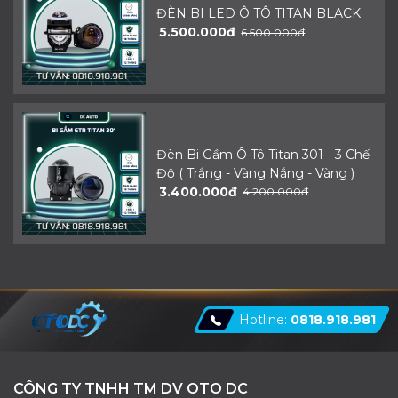
ĐÈN BI LED Ô TÔ TITAN BLACK
5.500.000đ
6.500.000đ
Đèn Bi Gầm Ô Tô Titan 301 - 3 Chế
Độ ( Trắng - Vàng Nắng - Vàng )
3.400.000đ
4.200.000đ
Hotline:
0818.918.981
CÔNG TY TNHH TM DV OTO DC