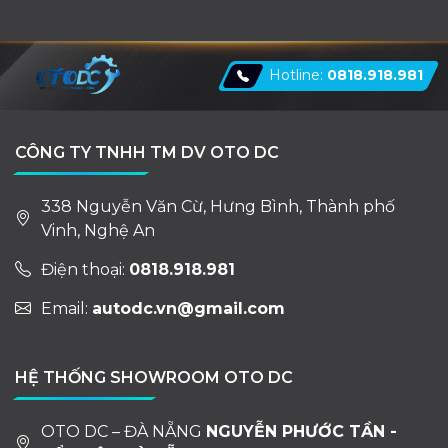
Hotline:
0818.918.981
CÔNG TY TNHH TM DV OTO DC
338 Nguyễn Văn Cừ, Hưng Bình, Thành phố
Vinh, Nghệ An
Điện thoại:
0818.918.981
Email:
autodc.vn@gmail.com
HỆ THỐNG SHOWROOM OTO DC
OTO DC – ĐÀ NẴNG
NGUYỄN PHƯỚC TẦN -