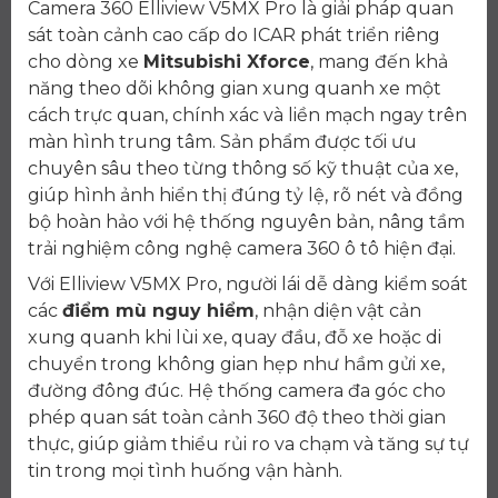
Camera 360 Elliview V5MX Pro là giải pháp quan
sát toàn cảnh cao cấp do ICAR phát triển riêng
cho dòng xe
Mitsubishi Xforce
, mang đến khả
năng theo dõi không gian xung quanh xe một
cách trực quan, chính xác và liền mạch ngay trên
màn hình trung tâm. Sản phẩm được tối ưu
chuyên sâu theo từng thông số kỹ thuật của xe,
giúp hình ảnh hiển thị đúng tỷ lệ, rõ nét và đồng
bộ hoàn hảo với hệ thống nguyên bản, nâng tầm
trải nghiệm công nghệ camera 360 ô tô hiện đại.
Với Elliview V5MX Pro, người lái dễ dàng kiểm soát
các
điểm mù nguy hiểm
, nhận diện vật cản
xung quanh khi lùi xe, quay đầu, đỗ xe hoặc di
chuyển trong không gian hẹp như hầm gửi xe,
đường đông đúc. Hệ thống camera đa góc cho
phép quan sát toàn cảnh 360 độ theo thời gian
thực, giúp giảm thiểu rủi ro va chạm và tăng sự tự
tin trong mọi tình huống vận hành.