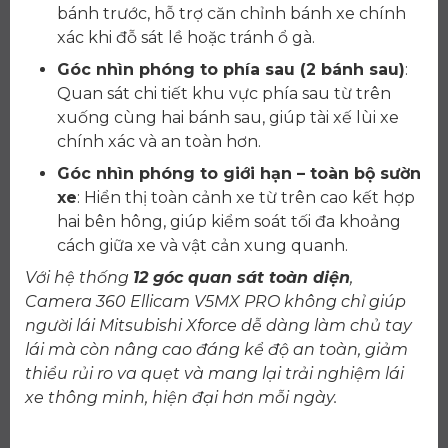
bánh trước, hỗ trợ căn chỉnh bánh xe chính
xác khi đỗ sát lề hoặc tránh ổ gà.
Góc nhìn phóng to phía sau (2 bánh sau)
:
Quan sát chi tiết khu vực phía sau từ trên
xuống cùng hai bánh sau, giúp tài xế lùi xe
chính xác và an toàn hơn.
Góc nhìn phóng to giới hạn – toàn bộ sườn
xe
: Hiển thị toàn cảnh xe từ trên cao kết hợp
hai bên hông, giúp kiểm soát tối đa khoảng
cách giữa xe và vật cản xung quanh.
Với hệ thống
12 góc quan sát toàn diện
,
Camera 360 Ellicam V5MX PRO không chỉ giúp
người lái Mitsubishi Xforce dễ dàng làm chủ tay
lái mà còn nâng cao đáng kể độ an toàn, giảm
thiểu rủi ro va quẹt và mang lại trải nghiệm lái
xe thông minh, hiện đại hơn mỗi ngày.