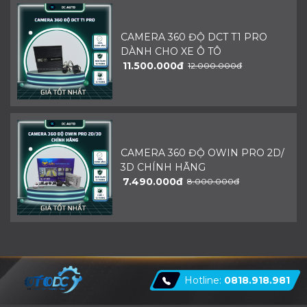
CAMERA 360 ĐỘ DCT T1 PRO
DÀNH CHO XE Ô TÔ
11.500.000đ
12.000.000đ
CAMERA 360 ĐỘ OWIN PRO 2D/
3D CHÍNH HÃNG
7.490.000đ
8.000.000đ
Hotline:
0818.918.981