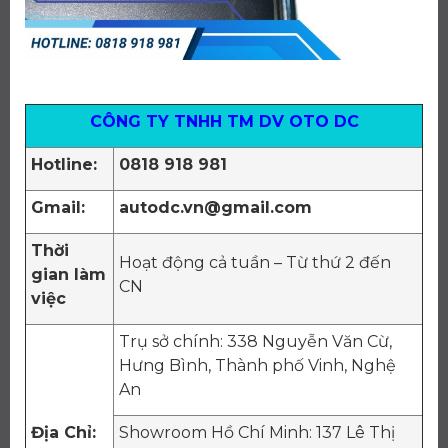
CÔNG TY TNHH TM DV OTO DC
Hotline:
0818 918 981
Gmail:
autodc.vn@gmail.com
Thời
Hoạt động cả tuần – Từ thứ 2 đến
gian làm
CN
việc
Trụ sở chính: 338 Nguyễn Văn Cừ,
Hưng Bình, Thành phố Vinh, Nghệ
An
Địa Chỉ:
Showroom Hồ Chí Minh: 137 Lê Thị