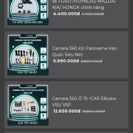
xe FORD /HUYNDAI/ MAZDA/
KIA/ HONDA chính hãng
4.400.000đ
4.900.000đ
Camera 360 Độ Panorama Hàn
Quốc Siêu Nét
5.990.000đ
6.500.000đ
Camera 360 Ô Tô ICAR Elliview
V5S/ V5P
12.650.000đ
13.500.000đ