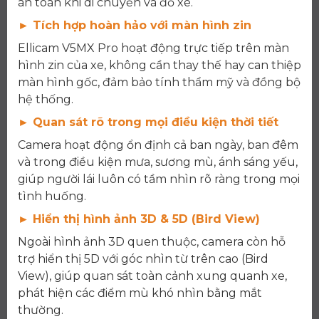
an toàn khi di chuyển và đỗ xe.
► Tích hợp hoàn hảo với màn hình zin
Ellicam V5MX Pro hoạt động trực tiếp trên màn
hình zin của xe, không cần thay thế hay can thiệp
màn hình gốc, đảm bảo tính thẩm mỹ và đồng bộ
hệ thống.
► Quan sát rõ trong mọi điều kiện thời tiết
Camera hoạt động ổn định cả ban ngày, ban đêm
và trong điều kiện mưa, sương mù, ánh sáng yếu,
giúp người lái luôn có tầm nhìn rõ ràng trong mọi
tình huống.
► Hiển thị hình ảnh 3D & 5D (Bird View)
Ngoài hình ảnh 3D quen thuộc, camera còn hỗ
trợ hiển thị 5D với góc nhìn từ trên cao (Bird
View), giúp quan sát toàn cảnh xung quanh xe,
phát hiện các điểm mù khó nhìn bằng mắt
thường.