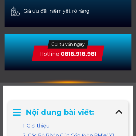
Giá ưu đãi, niêm yết rõ ràng
Gọi tư vấn ngay
Hotline
0818.918.981
Nội dung bài viết:
1. Giới thiệu
2. Các Bộ Phận Của Cốp Điện BMW X1