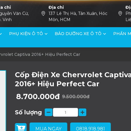
ịa chỉ
Địa chỉ
Đị
guyễn Văn Cừ,
137 Lê Thị Hà, Tân Xuân, Hóc
Ph
. Vinh
Môn, HCM
Li
PHỤ KIỆN Ô TÔ
BẢO DƯỠNG XE Ô TÔ
PHẦN M
vrolet Captiva 2016+ Hiệu Perfect Car
Cốp Điện Xe Chervrolet Captiv
2016+ Hiệu Perfect Car
8.700.000đ
9.500.000đ
Số lượng
MUA NGAY
0818.918.981