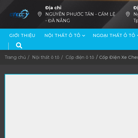
Địa chỉ
Đ
NGUYỄN PHƯỚC TẦN - CẨM LỆ
N
- ĐÀ NẴNG
Tp
GIỚI THIỆU
NỘI THẤT Ô TÔ
NGOẠI THẤT Ô TÔ
Trang chủ
Nội thất ô tô
Cốp điện ô tô
Cốp Điện Xe Cher