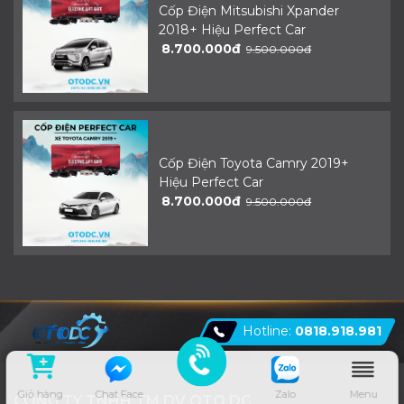
Cốp Điện Mitsubishi Xpander
2018+ Hiệu Perfect Car
8.700.000đ
9.500.000đ
Cốp Điện Toyota Camry 2019+
Hiệu Perfect Car
8.700.000đ
9.500.000đ
Hotline:
0818.918.981
Giỏ hàng
Chat Face
Zalo
Menu
CÔNG TY TNHH TM DV OTO DC