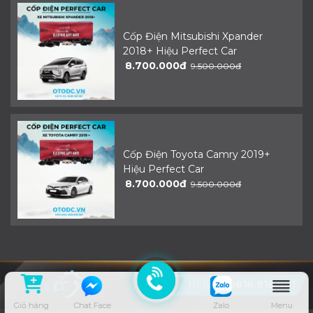
Cốp Điện Mitsubishi Xpander
2018+ Hiệu Perfect Car
8.700.000đ
9.500.000đ
Cốp Điện Toyota Camry 2019+
Hiệu Perfect Car
8.700.000đ
9.500.000đ
Hotline:
0818.918.981
Giỏ hàng
Chat Face
Zalo
Menu