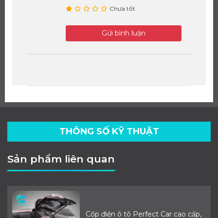
Chưa tốt
Gửi bình luận
THÔNG SỐ KỸ THUẬT
Sản phẩm liên quan
Cốp điện ô tô Perfect Car cao cấp,