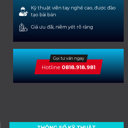
Kỹ thuật viên tay nghề cao, được đào
tạo bài bản
Giá ưu đãi, niêm yết rõ ràng
Gọi tư vấn ngay
Hotline
0818.918.981
THÔNG SỐ KỸ THUẬT