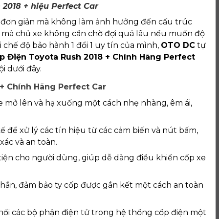
 2018 + hiệu Perfect Car
, đơn giản mà không làm ảnh hưởng đến cấu trúc
ó mà chủ xe không cần chờ đợi quá lâu nếu muốn độ
 chế độ bảo hành 1 đổi 1 uy tín của mình,
OTO DC
tự
p Điện Toyota Rush 2018 + Chính Hãng Perfect
i dưới đây.
+ Chính Hãng Perfect Car
e mở lên và hạ xuống một cách nhẹ nhàng, êm ái,
ế để xử lý các tín hiệu từ các cảm biến và nút bấm,
ác và an toàn.
n tiện cho người dùng, giúp dễ dàng điều khiển cốp xe
 chắn, đảm bảo ty cốp được gắn kết một cách an toàn
nối các bộ phận điện tử trong hệ thống cốp điện một