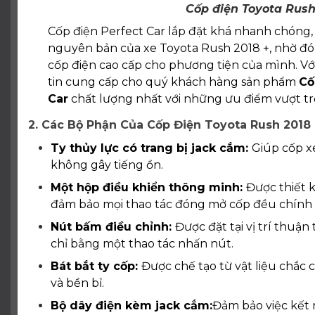
Cốp điện Toyota Rush
Cốp điện Perfect Car lắp đặt khá nhanh chóng
nguyên bản của xe Toyota Rush 2018 +, nhờ đ
cốp điện cao cấp cho phương tiện của mình. Với
tin cung cấp cho quý khách hàng sản phẩm
Cố
Car
chất lượng nhất với những ưu điểm vượt trộ
2. Các Bộ Phận Của Cốp Điện Toyota Rush 2018 
Ty thủy lực có trang bị jack cắm:
Giúp cốp x
không gây tiếng ồn.
Một hộp điều khiển thông minh:
Được thiết k
đảm bảo mọi thao tác đóng mở cốp đều chính x
Nút bấm điều chỉnh:
Được đặt tại vị trí thuậ
chỉ bằng một thao tác nhấn nút.
Bát bắt ty cốp:
Được chế tạo từ vật liệu chắc
và bền bỉ.
Bộ dây điện kèm jack cắm:
Đảm bảo việc kết 