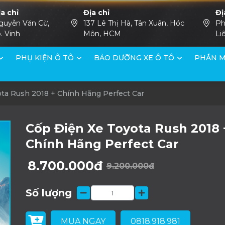
ịa chỉ
Địa chỉ
Đị
guyễn Văn Cừ,
137 Lê Thị Hà, Tân Xuân, Hóc
Ph
. Vinh
Môn, HCM
Li
PHỤ KIỆN Ô TÔ
BẢO DƯỠNG XE Ô TÔ
PHẦN M
ta Rush 2018 + Chính Hãng Perfect Car
Cốp Điện Xe Toyota Rush 2018 
Chính Hãng Perfect Car
8.700.000đ
9.200.000đ
Số lượng
MUA NGAY
0818.918.981