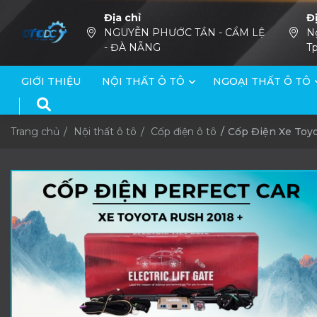
Địa chỉ
Đ
NGUYỄN PHƯỚC TẦN - CẨM LỆ
N
- ĐÀ NẴNG
Tp
GIỚI THIỆU
NỘI THẤT Ô TÔ
NGOẠI THẤT Ô TÔ
Trang chủ
Nội thất ô tô
Cốp điện ô tô
Cốp Điện Xe Toyo