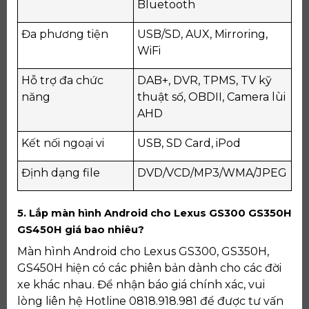
Bluetooth
Đa phương tiện
USB/SD, AUX, Mirroring,
WiFi
Hỗ trợ đa chức
DAB+, DVR, TPMS, TV kỹ
năng
thuật số, OBDII, Camera lùi
AHD
Kết nối ngoại vi
USB, SD Card, iPod
Định dạng file
DVD/VCD/MP3/WMA/JPEG
5. Lắp màn hình Android cho Lexus GS300 GS350H
GS450H giá bao nhiêu?
Màn hình Android cho Lexus GS300, GS350H,
GS450H hiện có các phiên bản dành cho các đời
xe khác nhau. Để nhận báo giá chính xác, vui
lòng liên hệ Hotline 0818.918.981 để được tư vấn