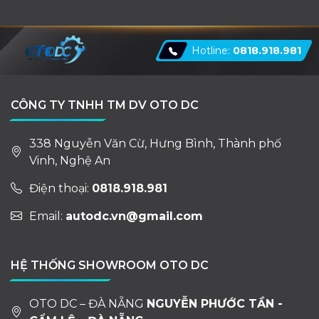
Hotline:
0818.918.981
CÔNG TY TNHH TM DV OTO DC
338 Nguyễn Văn Cừ, Hưng Bình, Thành phố
Vinh, Nghệ An
Điện thoại:
0818.918.981
Email:
autodc.vn@gmail.com
HỆ THỐNG SHOWROOM OTO DC
OTO DC – ĐÀ NẴNG
NGUYỄN PHƯỚC TẦN -