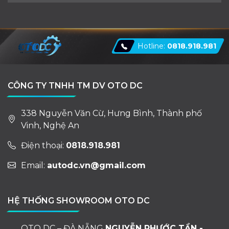
Hotline:
0818.918.981
CÔNG TY TNHH TM DV OTO DC
338 Nguyễn Văn Cừ, Hưng Bình, Thành phố
Vinh, Nghệ An
Điện thoại:
0818.918.981
Email:
autodc.vn@gmail.com
HỆ THỐNG SHOWROOM OTO DC
OTO DC – ĐÀ NẴNG
NGUYỄN PHƯỚC TẦN -