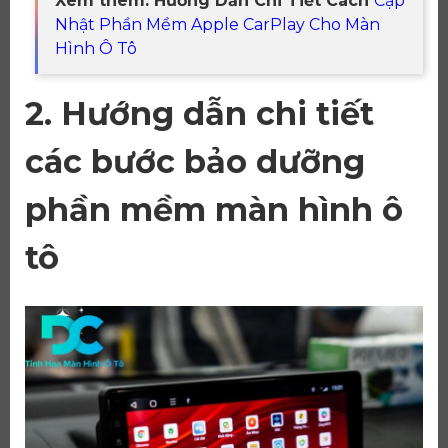
Xem thêm: Hướng Dẫn Chi Tiết Cách
Cập
Nhật Phần Mềm Apple CarPlay Cho Màn
Hình Ô Tô
2. Hướng dẫn chi tiết
các bước bảo dưỡng
phần mềm màn hình ô
tô