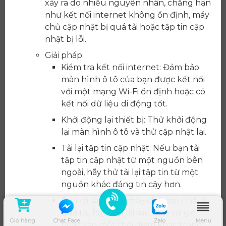
xảy ra do nhiều nguyên nhân, chẳng hạn
như kết nối internet không ổn định, máy
chủ cập nhật bị quá tải hoặc tập tin cập
nhật bị lỗi.
Giải pháp:
Kiểm tra kết nối internet: Đảm bảo
màn hình ô tô của bạn được kết nối
với một mạng Wi-Fi ổn định hoặc có
kết nối dữ liệu di động tốt.
Khởi động lại thiết bị: Thử khởi động
lại màn hình ô tô và thử cập nhật lại.
Tải lại tập tin cập nhật: Nếu bạn tải
tập tin cập nhật từ một nguồn bên
ngoài, hãy thử tải lại tập tin từ một
nguồn khác đáng tin cậy hơn.
Thử lại sau: Nếu máy chủ cập nhật bị
quá tải, hãy thử lại sau một vài giờ
Giỏ hàng
Chat Face
Zalo
Menu
hoặc vào một thời điểm khác trong