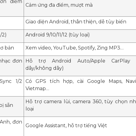
ơn điểm
Cảm ứng đa điểm, mượt mà
Giao diện Android, thân thiện, dễ tùy biến
/2)
Android 9/10/11/12 (tùy loại)
cơ bản
Xem video, YouTube, Spotify, Zing MP3…
 nhạc đơn
Hỗ trợ Android Auto/Apple CarPlay 
dây/không dây)
Sync 1/2
Có GPS tích hợp, cài Google Maps, Navit
Vietmap…
Hỗ trợ camera lùi, camera 360, tùy chọn nh
bị sẵn
loại
 Anh, đơn
Google Assistant, hỗ trợ tiếng Việt