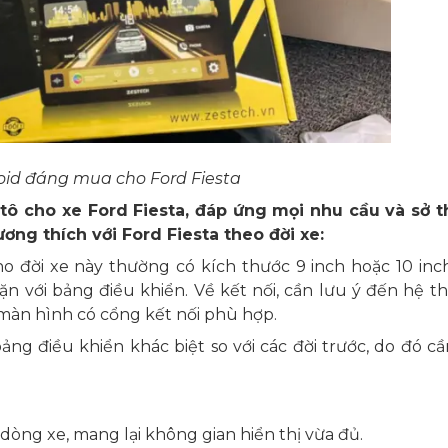
oid đáng mua cho Ford Fiesta
ô cho xe Ford Fiesta, đáp ứng mọi nhu cầu và sở t
ng thích với Ford Fiesta theo đời xe:
o đời xe này thường có kích thước 9 inch hoặc 10 inch
n với bảng điều khiển. Về kết nối, cần lưu ý đến hệ t
màn hình có cổng kết nối phù hợp.
bảng điều khiển khác biệt so với các đời trước, do đó cầ
 dòng xe, mang lại không gian hiển thị vừa đủ.