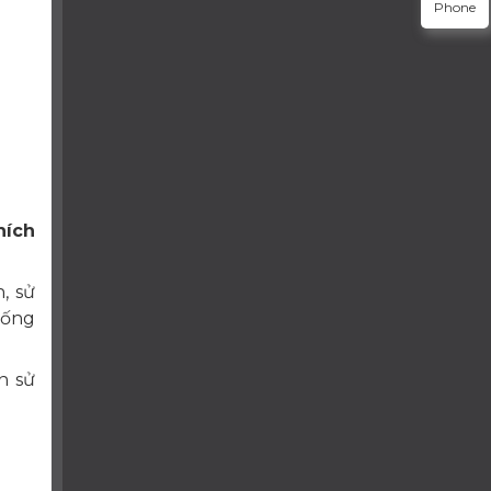
Phone
hích
, sử
hống
n sử