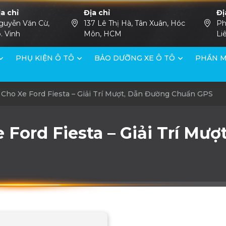
ịa chỉ
Địa chỉ
Đị
guyễn Văn Cừ,
137 Lê Thị Hà, Tân Xuân, Hóc
Ph
. Vinh
Môn, HCM
Li
PHỤ KIỆN Ô TÔ
BẢO DƯỠNG XE Ô TÔ
PHẦN M
Cho Xe Ford Fiesta – Giải Trí Mượt, Dẫn Đường Chuẩn GPS
 Ford Fiesta – Giải Trí Mư