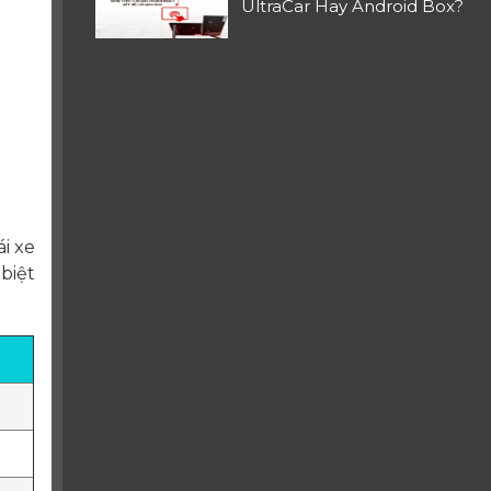
UltraCar Hay Android Box?
i xe
biệt