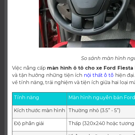
So sánh màn hình ng
Việc nâng cấp
màn hình ô tô cho xe Ford Fiesta
và tận hưởng những tiện ích
nội thất ô tô
hiện đại
về tính năng, trải nghiệm và tiện ích giữa hai loại m
Tính năng
Màn hình nguyên bản Ford 
Kích thước màn hình
Thường nhỏ (3.5” - 5”)
Độ phân giải
Thấp (320x240 hoặc tương