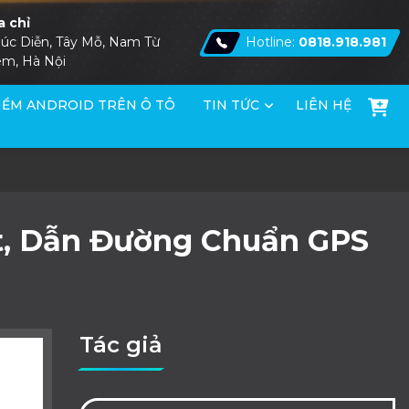
a chỉ
úc Diễn, Tây Mỗ, Nam Từ
Hotline:
0818.918.981
êm, Hà Nội
ỀM ANDROID TRÊN Ô TÔ
TIN TỨC
LIÊN HỆ
ợt, Dẫn Đường Chuẩn GPS
Tác giả