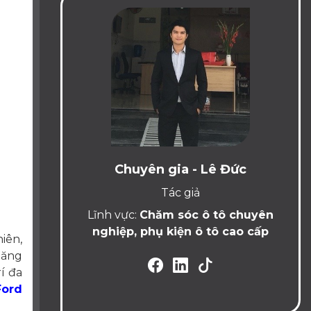
Chuyên gia - Lê Đức
Tác giả
Lĩnh vực:
Chăm sóc ô tô chuyên
nghiệp, phụ kiện ô tô cao cấp
iên,
năng
í đa
Ford