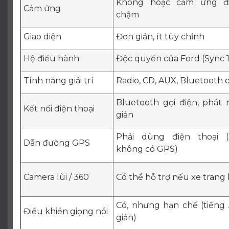
Không hoặc cảm ứng đ
Cảm ứng
chậm
Giao diện
Đơn giản, ít tùy chỉnh
Hệ điều hành
Độc quyền của Ford (Sync 1
Tính năng giải trí
Radio, CD, AUX, Bluetooth 
Bluetooth gọi điện, phát
Kết nối điện thoại
giản
Phải dùng điện thoại (
Dẫn đường GPS
không có GPS)
Camera lùi / 360
Có thể hỗ trợ nếu xe trang 
Có, nhưng hạn chế (tiếng
Điều khiển giọng nói
giản)