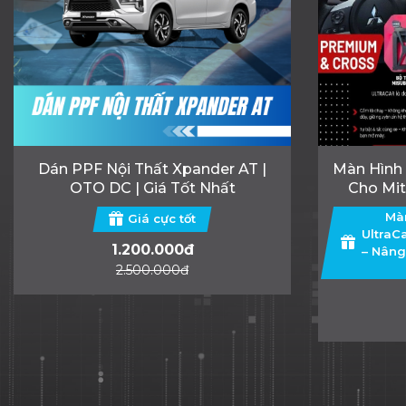
Dán PPF Nội Thất Xpander AT |
Màn Hình 
OTO DC | Giá Tốt Nhất
Cho Mit
Pháp Th
Màn
Giá cực tốt
UltraC
1.200.000đ
– Nâng
2.500.000đ