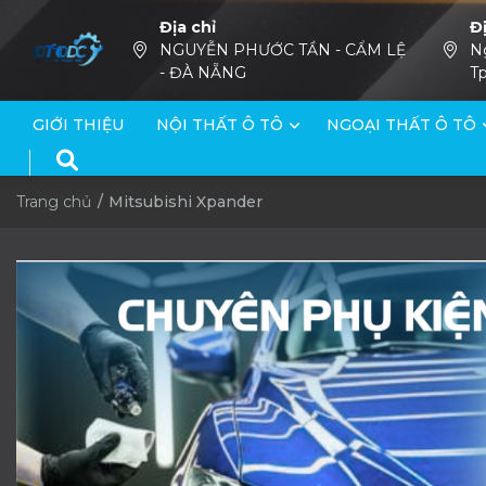
Địa chỉ
Đ
NGUYỄN PHƯỚC TẦN - CẨM LỆ
N
- ĐÀ NẴNG
Tp
GIỚI THIỆU
NỘI THẤT Ô TÔ
NGOẠI THẤT Ô TÔ
Trang chủ
Mitsubishi Xpander