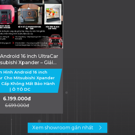
Android 16 inch UltraCar
subishi Xpander – Giải
ông Minh Từ Ô TÔ DC
 Hình Android 16 inch
ar Cho Mitsubishi Xpander
 Cấp Không Mất Bảo Hành
| Ô TÔ DC
6.199.000đ
6.699.000đ
Xem showroom gần nhất