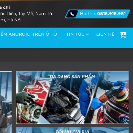
a chỉ
úc Diễn, Tây Mỗ, Nam Từ
Hotline:
0818.918.981
êm, Hà Nội
ỀM ANDROID TRÊN Ô TÔ
TIN TỨC
LIÊN HỆ