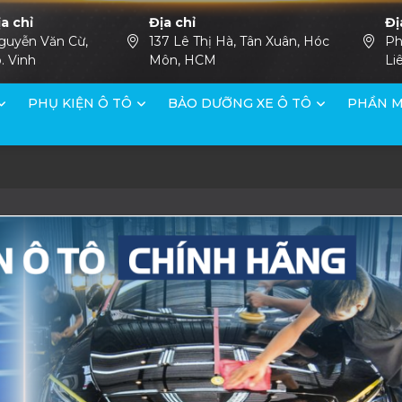
ịa chỉ
Địa chỉ
Đị
guyễn Văn Cừ,
137 Lê Thị Hà, Tân Xuân, Hóc
Ph
. Vinh
Môn, HCM
Li
PHỤ KIỆN Ô TÔ
BẢO DƯỠNG XE Ô TÔ
PHẦN M