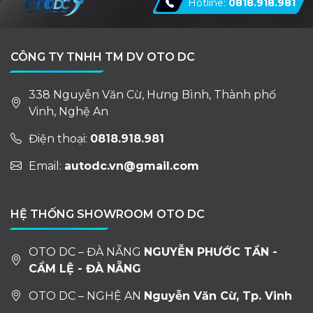
Hotline:
0818.918.981
CÔNG TY TNHH TM DV OTO DC
338 Nguyễn Văn Cừ, Hưng Bình, Thành phố
Vinh, Nghệ An
Điện thoại:
0818.918.981
Email:
autodc.vn@gmail.com
HỆ THỐNG SHOWROOM OTO DC
OTO DC – ĐÀ NẴNG
NGUYỄN PHƯỚC TẦN -
CẨM LỆ - ĐÀ NẴNG
OTO DC – NGHỆ AN
Nguyễn Văn Cừ, Tp. Vinh