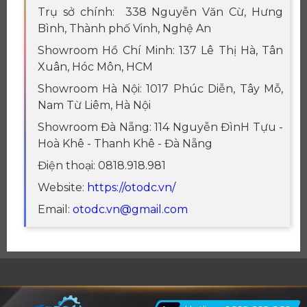
Trụ sở chính: 338 Nguyễn Văn Cừ, Hưng
Bình, Thành phố Vinh, Nghệ An
Showroom Hồ Chí Minh: 137 Lê Thị Hà, Tân
Xuân, Hóc Môn, HCM
Showroom Hà Nội: 1017 Phúc Diễn, Tây Mỗ,
Nam Từ Liêm, Hà Nội
Showroom Đà Nẵng: 114 Nguyễn ĐìnH Tựu -
Hoà Khê - Thanh Khê - Đà Nẵng
Điện thoại: 0818.918.981
Website:
https://otodc.vn/
Email:
otodc.vn@gmail.com