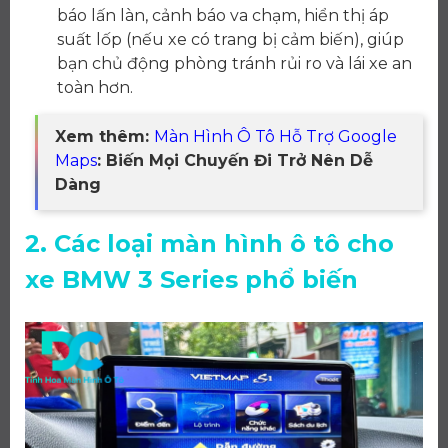
báo lấn làn, cảnh báo va chạm, hiển thị áp
suất lốp (nếu xe có trang bị cảm biến), giúp
bạn chủ động phòng tránh rủi ro và lái xe an
toàn hơn.
Xem thêm:
Màn Hình Ô Tô Hỗ Trợ Google
Maps
: Biến Mọi Chuyến Đi Trở Nên Dễ
Dàng
2. Các loại màn hình ô tô cho
xe BMW 3 Series phổ biến