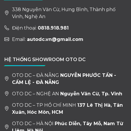
338 Nguyễn Văn Cừ, Hưng Bình, Thành phố
Vinh, Nghệ An
Điện thoại:
0818.918.981
Email:
autodc.vn@gmail.com
HỆ THỐNG SHOWROOM OTO DC
OTO DC – ĐÀ NẴNG
NGUYỄN PHƯỚC TẦN -
CẨM LỆ - ĐÀ NẴNG
OTO DC – NGHỆ AN
Nguyễn Văn Cừ, Tp. Vinh
OTO DC – TP HỒ CHÍ MINH
137 Lê Thị Hà, Tân
Xuân, Hóc Môn, HCM
OTO DC – HÀ NỘI
Phúc Diễn, Tây Mỗ, Nam Từ
Liêm, Hà Nội