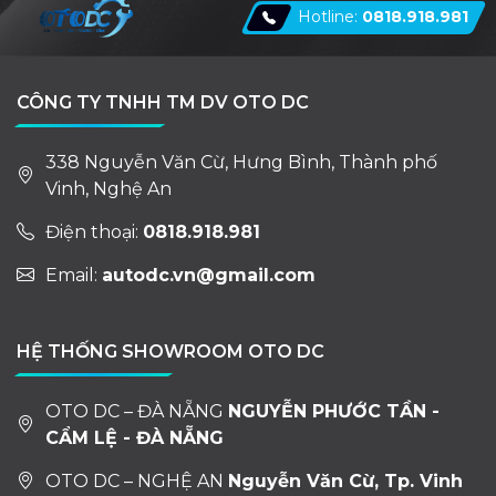
Hotline:
0818.918.981
CÔNG TY TNHH TM DV OTO DC
338 Nguyễn Văn Cừ, Hưng Bình, Thành phố
Vinh, Nghệ An
Điện thoại:
0818.918.981
Email:
autodc.vn@gmail.com
HỆ THỐNG SHOWROOM OTO DC
OTO DC – ĐÀ NẴNG
NGUYỄN PHƯỚC TẦN -
CẨM LỆ - ĐÀ NẴNG
OTO DC – NGHỆ AN
Nguyễn Văn Cừ, Tp. Vinh