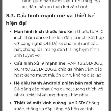
hình, giúp bạn kiểm soát tình trạng lốp
xe, đảm bảo an toàn khi vận hành.
3.3. Cấu hình mạnh mẽ và thiết kế
hiện đại
Màn hình kích thước lớn:
Kích thước từ 9-10
inch, thậm chí có thể lên đến 13 inch, kết hợp
với công nghệ QLED/IPS cho hình ảnh sắc
nét, chống lóa, mang đến trải nghiệm hình
ảnh tuyệt vời.
Cấu hình xử lý mạnh mẽ:
RAM từ 2GB-8GB,
ROM từ 32GB-128GB, chip đa nhân đảm bảo
hoạt động mượt mà, ổn định, không giật lag.
Hệ điều hành Android phiên bản mới nhất:
Dễ dàng cập nhật ứng dụng, tương thích với
nhiều thiết bị và ứng dụng khác nhau.
Thiết kế mặt kính cường lực 2.5D:
Chống
xước, chống va đập, tăng độ bền và tính