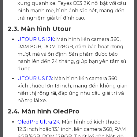
xung quanh xe. Teyes CC3 2K nổi bật với cấu
hình mạnh mẽ, hình ảnh sắc nét, mang đến
trải nghiệm giải trí đỉnh cao.
2.3. Màn hình Utour
UTOUR US I2K
: Màn hình liền camera 360,
RAM 8GB, ROM 128GB, đảm bảo hoạt động
mượt mà và ổn định. Sản phẩm được bảo
hành lên đến 24 tháng, giúp bạn yên tâm sử
dụng.
UTOUR US i13
: Màn hình liền camera 360,
kích thước lớn 13 inch, mang đến không gian
hiển thị rộng rãi, đáp ứng nhu cầu giải trí và
hỗ trợ lái xe.
2.4. Màn hình OledPro
OledPro Ultra 2K
: Màn hình có kích thước
12.3 inch hoặc 13.1 inch, liền camera 360, RAM
4GB/6GB, ROM 128GB. Thiết kế đặc biệt, độ