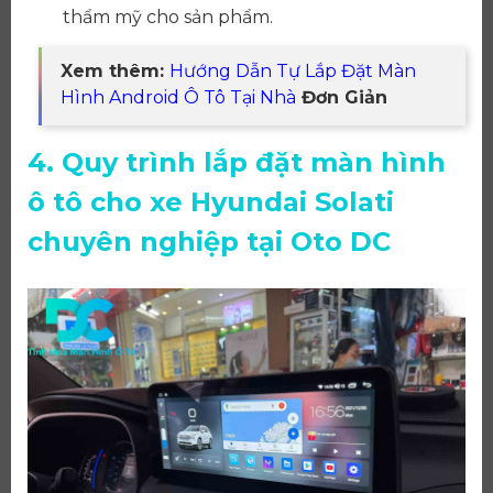
thẩm mỹ cho sản phẩm.
Xem thêm:
Hướng Dẫn Tự Lắp Đặt Màn
Hình Android Ô Tô Tại Nhà
Đơn Giản
4. Quy trình lắp đặt màn hình
ô tô cho xe Hyundai Solati
chuyên nghiệp tại Oto DC