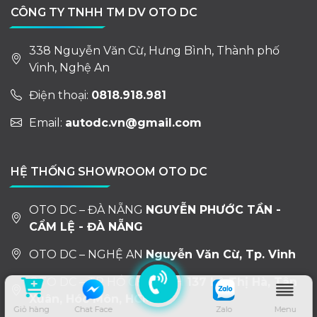
CÔNG TY TNHH TM DV OTO DC
338 Nguyễn Văn Cừ, Hưng Bình, Thành phố
Vinh, Nghệ An
Điện thoại:
0818.918.981
Email:
autodc.vn@gmail.com
HỆ THỐNG SHOWROOM OTO DC
OTO DC – ĐÀ NẴNG
NGUYỄN PHƯỚC TẦN -
CẨM LỆ - ĐÀ NẴNG
OTO DC – NGHỆ AN
Nguyễn Văn Cừ, Tp. Vinh
OTO DC – TP HỒ CHÍ MINH
137 Lê Thị Hà, Tân
Xuân, Hóc Môn, HCM
Giỏ hàng
Chat Face
Zalo
Menu