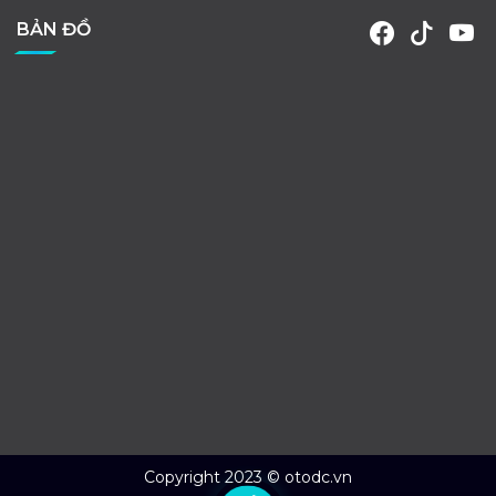
BẢN ĐỒ
Copyright 2023 © otodc.vn