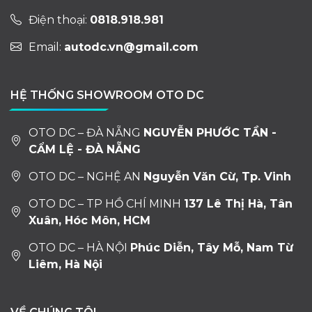
Điện thoại:
0818.918.981
Email:
autodc.vn@gmail.com
HỆ THỐNG SHOWROOM OTO DC
OTO DC – ĐÀ NẴNG
NGUYỄN PHƯỚC TẦN -
CẨM LỆ - ĐÀ NẴNG
OTO DC – NGHỆ AN
Nguyễn Văn Cừ, Tp. Vinh
OTO DC – TP HỒ CHÍ MINH
137 Lê Thị Hà, Tân
Xuân, Hóc Môn, HCM
OTO DC – HÀ NỘI
Phúc Diễn, Tây Mỗ, Nam Từ
Liêm, Hà Nội