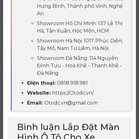
Hưng Bình, Thành phố Vinh, Nghệ
An
Showroom Hồ Chí Minh: 137 Lê Thị
Hà, Tân Xuân, Hóc Môn, HCM
Showroom Hà Nội: 1017 Phúc Diễn,
Tây Mỗ, Nam Từ Liêm, Hà Nội
Showroom Đà Nẵng: 114 Nguyễn
Đình Tựu - Hoà Khê - Thanh Khê -
Đà Nẵng
Điện thoại:
0818.918.981
Website:
https://Otodc.vn/
Email:
Otodc.vn@gmail.com
Bình luận Lắp Đặt Màn
Hình Ô Tô Cho Xe