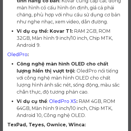
tính năng cơ bản:
Kovar cung cấp các dòng
màn hình có cấu hình ổn định, giá cả phải
chăng, phù hợp với nhu cầu sử dụng cơ bản
như nghe nhạc, xem video, dẫn đường.
Ví dụ cụ thể: Kovar T1:
RAM 2GB, ROM
32GB, Màn hình 9 inch/10 inch, Chip MTK,
Android 9.
OledPro
:
Công nghệ màn hình OLED cho chất
lượng hiển thị vượt trội:
OledPro nổi tiếng
với công nghệ màn hình OLED cho chất
lượng hình ảnh sắc nét, sống động, màu sắc
chân thực, độ tương phản cao.
Ví dụ cụ thể
:
OledPro X5
:
RAM 4GB, ROM
64GB, Màn hình 9 inch/10 inch, Chip MTK,
Android 10, Công nghệ OLED.
TexPad, Teyes, Ownice, Winca: