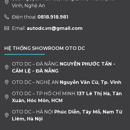
Vinh, Nghệ An
Điện thoại:
0818.918.981
Email:
autodc.vn@gmail.com
HỆ THỐNG SHOWROOM OTO DC
OTO DC – ĐÀ NẴNG
NGUYỄN PHƯỚC TẦN -
CẨM LỆ - ĐÀ NẴNG
OTO DC – NGHỆ AN
Nguyễn Văn Cừ, Tp. Vinh
OTO DC – TP HỒ CHÍ MINH
137 Lê Thị Hà, Tân
Xuân, Hóc Môn, HCM
OTO DC – HÀ NỘI
Phúc Diễn, Tây Mỗ, Nam Từ
Liêm, Hà Nội