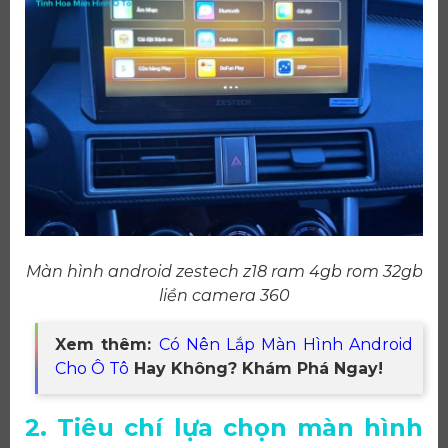
Màn hình android zestech z18 ram 4gb rom 32gb
liền camera 360
Xem thêm:
Có Nên Lắp Màn Hình Android
Cho Ô Tô
Hay Không? Khám Phá Ngay!
2. Tiêu chí lựa chọn màn hình