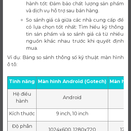
hành tốt: Đảm bảo chất lượng sản phẩm
và dịch vụ hỗ trợ sau bán hàng.
So sánh giá cả giữa các nhà cung cấp để
có lựa chọn tốt nhất: Tìm hiểu kỹ thông
tin sản phẩm và so sánh giá cả từ nhiều
nguồn khác nhau trước khi quyết định
mua.
Ví dụ: Bảng so sánh thông số kỹ thuật màn hình
ô tô:
Tính năng
Màn hình Android (Gotech)
Màn hìn
Hệ điều
Android
hành
Kích thước
9 inch, 10 inch
Độ phân
1024x600, 1280x720
1280