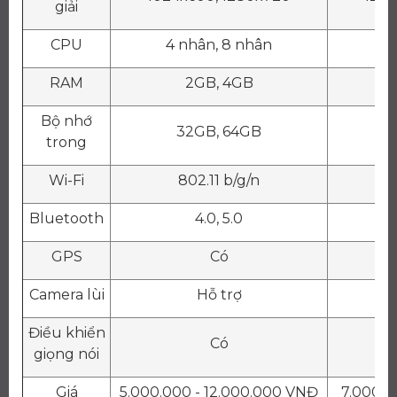
giải
CPU
4 nhân, 8 nhân
RAM
2GB, 4GB
Bộ nhớ
32GB, 64GB
trong
Wi-Fi
802.11 b/g/n
80
Bluetooth
4.0, 5.0
GPS
Có
Camera lùi
Hỗ trợ
Điều khiển
Có
giọng nói
Giá
5.000.000 - 12.000.000 VNĐ
7.000.0