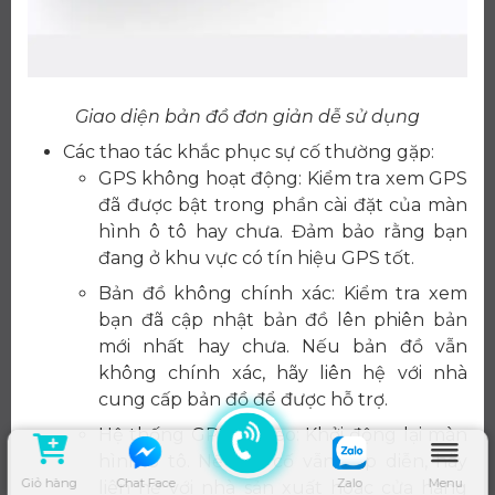
Giao diện bản đồ đơn giản dễ sử dụng
Các thao tác khắc phục sự cố thường gặp:
GPS không hoạt động: Kiểm tra xem GPS
đã được bật trong phần cài đặt của màn
hình ô tô hay chưa. Đảm bảo rằng bạn
đang ở khu vực có tín hiệu GPS tốt.
Bản đồ không chính xác: Kiểm tra xem
bạn đã cập nhật bản đồ lên phiên bản
mới nhất hay chưa. Nếu bản đồ vẫn
không chính xác, hãy liên hệ với nhà
cung cấp bản đồ để được hỗ trợ.
Hệ thống GPS bị treo: Khởi động lại màn
hình ô tô. Nếu sự cố vẫn tiếp diễn, hãy
Giỏ hàng
Chat Face
Zalo
Menu
liên hệ với nhà sản xuất hoặc cửa hàng