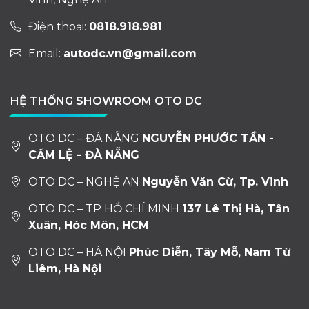
Điện thoại:
0818.918.981
Email:
autodc.vn@gmail.com
HỆ THỐNG SHOWROOM OTO DC
OTO DC – ĐÀ NẴNG
NGUYỄN PHƯỚC TẦN -
CẨM LỆ - ĐÀ NẴNG
OTO DC – NGHỆ AN
Nguyễn Văn Cừ, Tp. Vinh
OTO DC – TP HỒ CHÍ MINH
137 Lê Thị Hà, Tân
Xuân, Hóc Môn, HCM
OTO DC – HÀ NỘI
Phúc Diễn, Tây Mỗ, Nam Từ
Liêm, Hà Nội