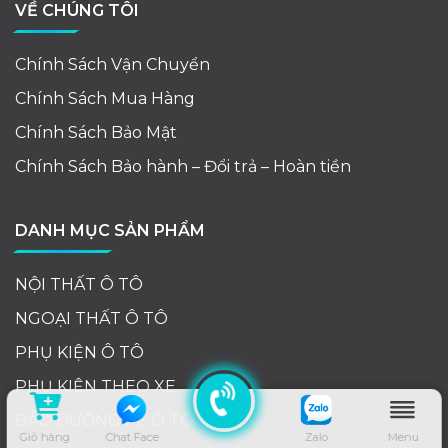
VỀ CHÚNG TÔI
Chính Sách Vận Chuyển
Chính Sách Mua Hàng
Chính Sách Bảo Mật
Chính Sách Bảo hành – Đổi trả – Hoàn tiền
DANH MỤC SẢN PHẨM
NỘI THẤT Ô TÔ
NGOẠI THẤT Ô TÔ
PHỤ KIỆN Ô TÔ
PHỤ KIỆN THEO XE
BẢO DƯỠNG XE Ô TÔ
Giỏ hàng
Chat Face
Zalo
Menu