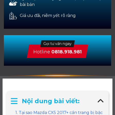
bài bản
Giá ưu đãi, niêm yết rõ ràng
Gọi tư vấn ngay
Hotline
0818.918.981
Nội dung bài viết:
1. Tại sao Mazda CX5 2017+ cần trang bị bậc