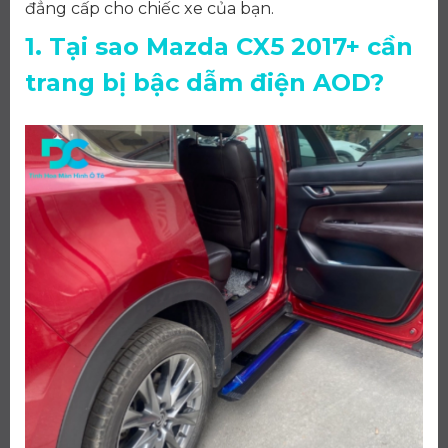
đẳng cấp cho chiếc xe của bạn.
1. Tại sao Mazda CX5 2017+ cần
trang bị bậc dẫm điện AOD?