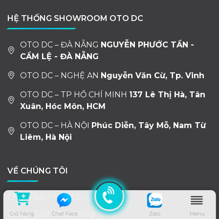
HỆ THỐNG SHOWROOM OTO DC
OTO DC – ĐÀ NẴNG
NGUYỄN PHƯỚC TẦN -
CẨM LỆ - ĐÀ NẴNG
OTO DC – NGHỆ AN
Nguyễn Văn Cừ, Tp. Vinh
OTO DC – TP HỒ CHÍ MINH
137 Lê Thị Hà, Tân
Xuân, Hóc Môn, HCM
OTO DC – HÀ NỘI
Phúc Diễn, Tây Mỗ, Nam Từ
Liêm, Hà Nội
VỀ CHÚNG TÔI
Chính Sách Vận Chuyển
Chính Sách Mua Hàng
Giỏ hàng
Chat Face
Zalo
Menu