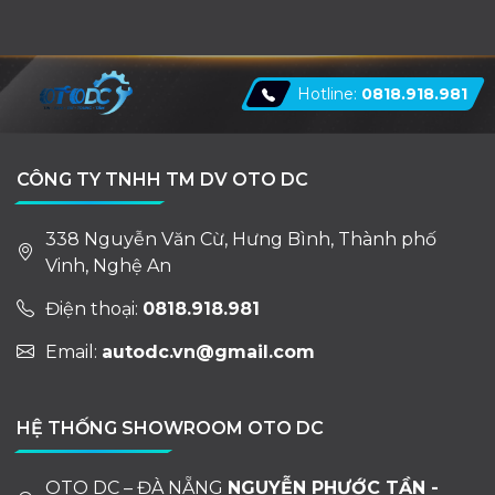
Hotline:
0818.918.981
CÔNG TY TNHH TM DV OTO DC
338 Nguyễn Văn Cừ, Hưng Bình, Thành phố
Vinh, Nghệ An
Điện thoại:
0818.918.981
Email:
autodc.vn@gmail.com
HỆ THỐNG SHOWROOM OTO DC
OTO DC – ĐÀ NẴNG
NGUYỄN PHƯỚC TẦN -