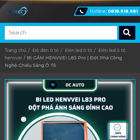
Hotline:
0818.918.981
Trang chủ
Độ đèn ô tô
Đèn led ô tô
Đèn led ô tô
henvvei
BI GẦM HENVVEI L83 Pro | Đột Phá Công
Nghệ Chiếu Sáng Ô Tô