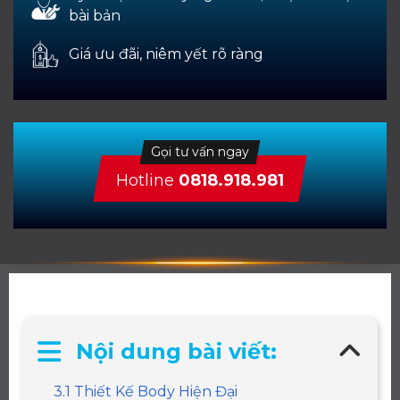
bài bản
Giá ưu đãi, niêm yết rõ ràng
Gọi tư vấn ngay
Hotline
0818.918.981
Nội dung bài viết:
3.1 Thiết Kế Body Hiện Đại