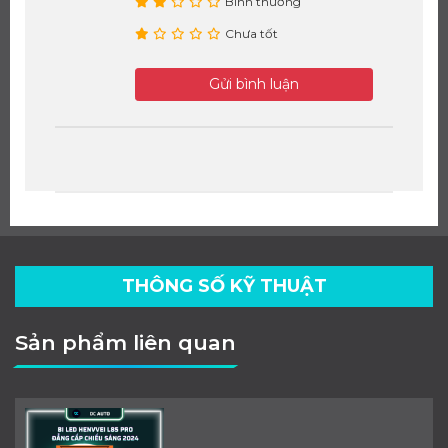
Bình thường
Chưa tốt
Gửi bình luận
THÔNG SỐ KỸ THUẬT
Sản phẩm liên quan