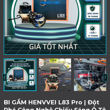
‹
›
BI GẦM HENVVEI L83 Pro | Đột
Phá Công Nghệ Chiếu Sáng Ô Tô