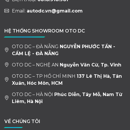
Email:
autodc.vn@gmail.com
HỆ THỐNG SHOWROOM OTO DC
OTO DC – ĐÀ NẴNG
NGUYỄN PHƯỚC TẦN -
CẨM LỆ - ĐÀ NẴNG
OTO DC – NGHỆ AN
Nguyễn Văn Cừ, Tp. Vinh
OTO DC – TP HỒ CHÍ MINH
137 Lê Thị Hà, Tân
Xuân, Hóc Môn, HCM
OTO DC – HÀ NỘI
Phúc Diễn, Tây Mỗ, Nam Từ
Liêm, Hà Nội
VỀ CHÚNG TÔI