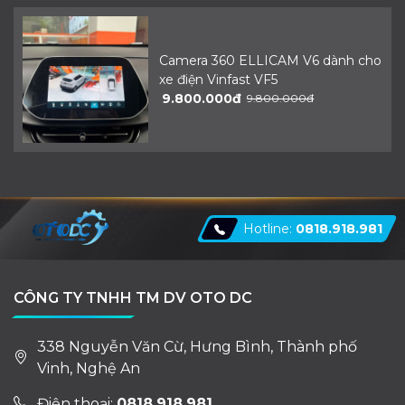
Camera 360 ELLICAM V6 dành cho
xe điện Vinfast VF5
9.800.000đ
9.800.000đ
Hotline:
0818.918.981
CÔNG TY TNHH TM DV OTO DC
338 Nguyễn Văn Cừ, Hưng Bình, Thành phố
Vinh, Nghệ An
Điện thoại:
0818.918.981