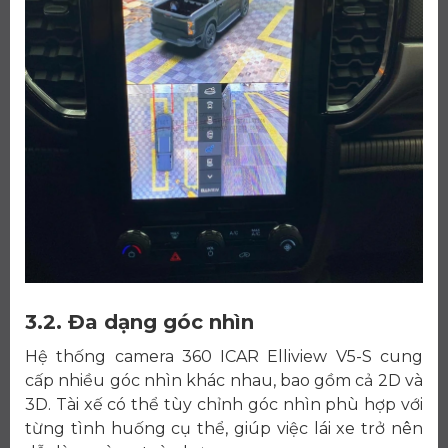
3.2. Đa dạng góc nhìn
Hệ thống camera 360 ICAR Elliview V5-S cung
cấp nhiều góc nhìn khác nhau, bao gồm cả 2D và
3D. Tài xế có thể tùy chỉnh góc nhìn phù hợp với
từng tình huống cụ thể, giúp việc lái xe trở nên