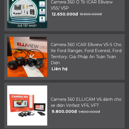
Camera 360 Ô Tô ICAR Elliview
V5S/ V5P
12.650.000đ
13.500.000đ
Camera 360 ICAR Elliview V5-S Cho
Xe Ford Ranger, Ford Everest, Ford
Territory: Giải Pháp An Toàn Toàn
Diện
Liên hệ
Camera 360 ELLICAM V6 dành cho
xe điện Vinfast VF6, VF7
9.800.000đ
9.800.000đ