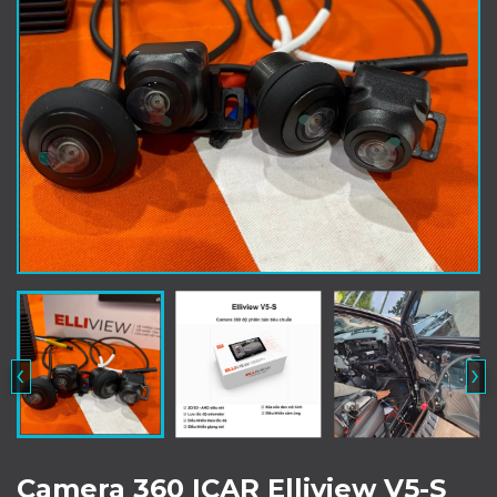
‹
›
Camera 360 ICAR Elliview V5-S