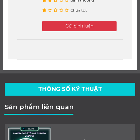
Bình thường
Chưa tốt
Gửi bình luận
THÔNG SỐ KỸ THUẬT
Sản phẩm liên quan