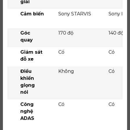
giải
Cảm biến
Sony STARVIS
Sony IM
Góc
170 độ
140 độ
quay
Giám sát
Có
Có
đỗ xe
Điều
Không
Có
khiển
giọng
nói
Công
Có
Có
nghệ
ADAS