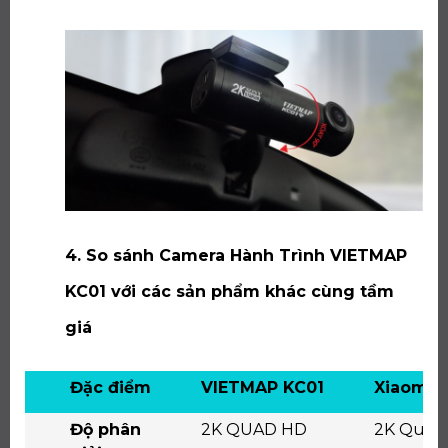
4. So sánh Camera Hành Trình VIETMAP
KC01 với các sản phẩm khác cùng tầm
giá
Đặc điểm
VIETMAP KC01
Xiaomi 
Độ phân
2K QUAD HD
2K Quad