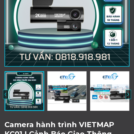
‹
›
Camera hành trình VIETMAP
KC01 | Cảnh Báo Giao Thông