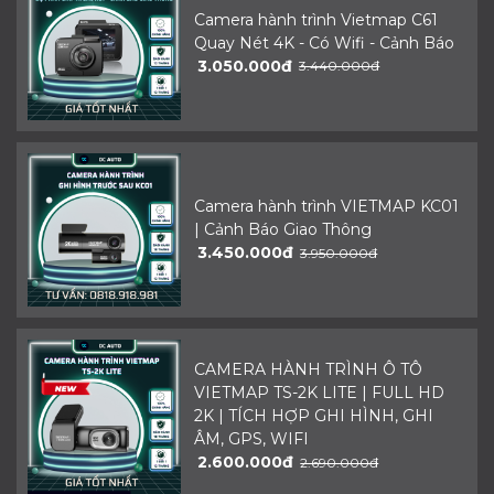
Camera hành trình Vietmap C61
Quay Nét 4K - Có Wifi - Cảnh Báo
3.050.000đ
3.440.000đ
Camera hành trình VIETMAP KC01
| Cảnh Báo Giao Thông
3.450.000đ
3.950.000đ
CAMERA HÀNH TRÌNH Ô TÔ
VIETMAP TS-2K LITE | FULL HD
2K | TÍCH HỢP GHI HÌNH, GHI
ÂM, GPS, WIFI
2.600.000đ
2.690.000đ