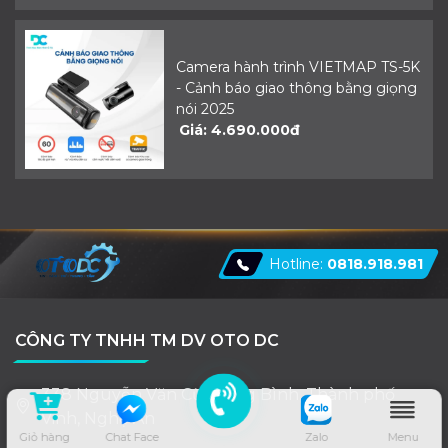
Camera hành trình VIETMAP TS-5K
- Cảnh báo giao thông bằng giọng
nói 2025
Giá: 4.690.000đ
Hotline:
0818.918.981
CÔNG TY TNHH TM DV OTO DC
338 Nguyễn Văn Cừ, Hưng Bình, Thành phố
Vinh, Nghệ An
Giỏ hàng
Chat Face
Zalo
Menu