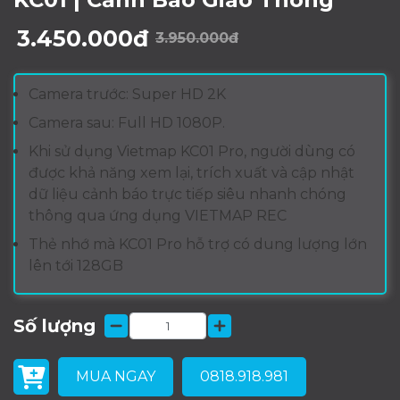
3.450.000đ
3.950.000đ
Camera trước: Super HD 2K
Camera sau: Full HD 1080P.
Khi sử dụng Vietmap KC01 Pro, người dùng có
được khả năng xem lại, trích xuất và cập nhật
dữ liệu cảnh báo trực tiếp siêu nhanh chóng
thông qua ứng dụng VIETMAP REC
Thẻ nhớ mà KC01 Pro hỗ trợ có dung lượng lớn
lên tới 128GB
Số lượng
MUA NGAY
0818.918.981