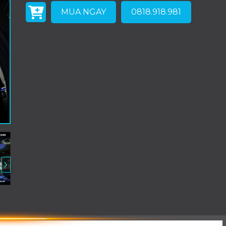
MUA NGAY
0818.918.981
›