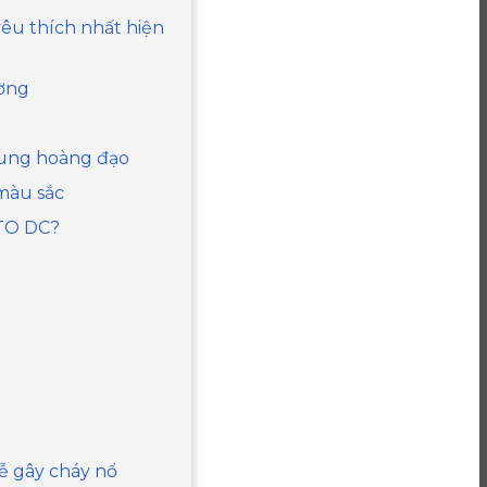
yêu thích nhất hiện
ường
 cung hoàng đạo
 màu sắc
OTO DC?
dễ gây cháy nổ