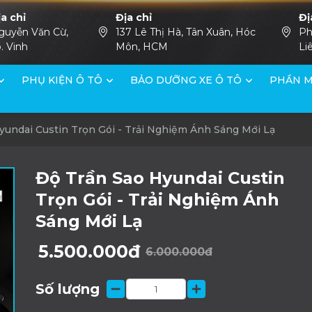
ịa chỉ
Địa chỉ
Đị
guyễn Văn Cừ,
137 Lê Thị Hà, Tân Xuân, Hóc
Ph
. Vinh
Môn, HCM
Li
PHỤ KIỆN Ô TÔ
BẢO DƯỠNG XE Ô TÔ
PHẦN M
yundai Custin Trọn Gói - Trải Nghiệm Ánh Sáng Mới Lạ
Độ Trần Sao Hyundai Custin
Trọn Gói - Trải Nghiệm Ánh
Sáng Mới Lạ
5.500.000đ
6.000.000đ
Số lượng