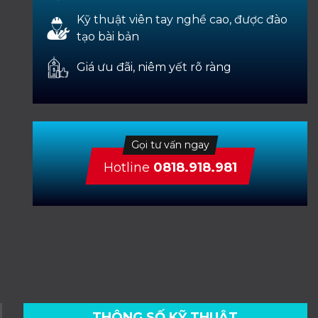
Kỹ thuật viên tay nghề cao, được đào
tạo bài bản
Giá ưu đãi, niêm yết rõ ràng
Gọi tư vấn ngay
Hotline
0818.918.981
THÔNG SỐ KỸ THUẬT