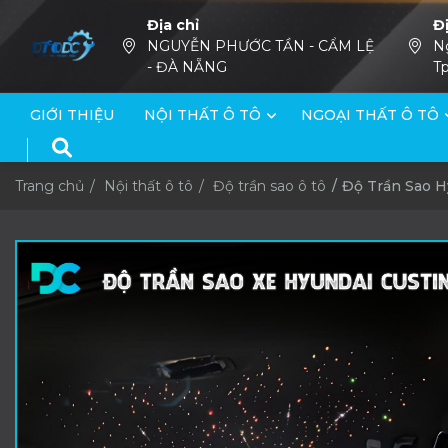
Địa chỉ
Đ
NGUYỄN PHƯỚC TẦN - CẨM LỆ
N
- ĐÀ NẴNG
Tp
GIỚI THIỆU
NỘI THẤT Ô TÔ
NGOẠI THẤT Ô TÔ
Trang chủ
Nội thất ô tô
Độ trần sao ô tô
Độ Trần Sao H