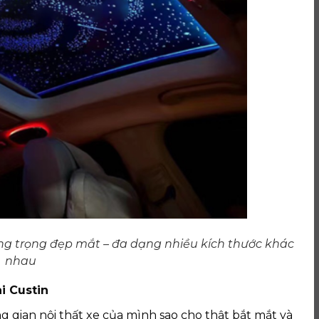
ng trọng đẹp mắt – đa dạng nhiều kích thước khác
nhau
i Custin
 gian nội thất xe của mình sao cho thật bắt mắt và