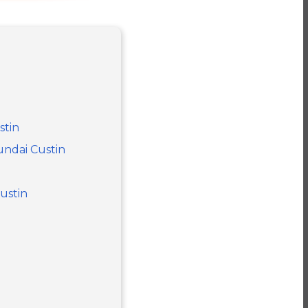
stin
undai Custin
Custin
n