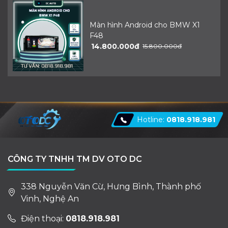
Màn hình Android cho BMW X1
F48
14.800.000đ
15.800.000đ
Hotline:
0818.918.981
CÔNG TY TNHH TM DV OTO DC
338 Nguyễn Văn Cừ, Hưng Bình, Thành phố
Vinh, Nghệ An
Điện thoại:
0818.918.981