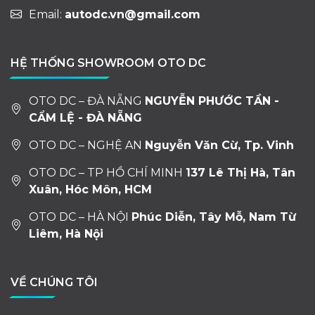
Email:
autodc.vn@gmail.com
HỆ THỐNG SHOWROOM OTO DC
OTO DC – ĐÀ NẴNG
NGUYỄN PHƯỚC TẦN -
CẨM LỆ - ĐÀ NẴNG
OTO DC – NGHỆ AN
Nguyễn Văn Cừ, Tp. Vinh
OTO DC – TP HỒ CHÍ MINH
137 Lê Thị Hà, Tân
Xuân, Hóc Môn, HCM
OTO DC – HÀ NỘI
Phúc Diễn, Tây Mỗ, Nam Từ
Liêm, Hà Nội
VỀ CHÚNG TÔI