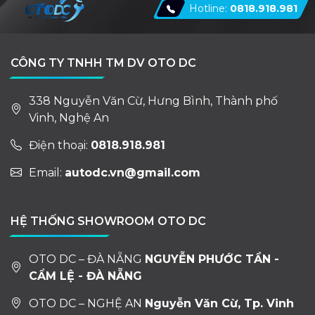
Hotline:
0818.918.981
CÔNG TY TNHH TM DV OTO DC
338 Nguyễn Văn Cừ, Hưng Bình, Thành phố
Vinh, Nghệ An
Điện thoại:
0818.918.981
Email:
autodc.vn@gmail.com
HỆ THỐNG SHOWROOM OTO DC
OTO DC – ĐÀ NẴNG
NGUYỄN PHƯỚC TẦN -
CẨM LỆ - ĐÀ NẴNG
OTO DC – NGHỆ AN
Nguyễn Văn Cừ, Tp. Vinh