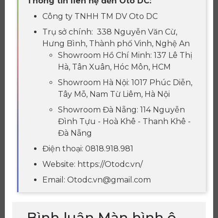
Thông tin liên hệ đến Oto DC:
Công ty TNHH TM DV Oto DC
Trụ sở chính: 338 Nguyễn Văn Cừ,
Hưng Bình, Thành phố Vinh, Nghệ An
Showroom Hồ Chí Minh: 137 Lê Thị
Hà, Tân Xuân, Hóc Môn, HCM
Showroom Hà Nội: 1017 Phúc Diễn,
Tây Mỗ, Nam Từ Liêm, Hà Nội
Showroom Đà Nẵng: 114 Nguyễn
Đình Tựu - Hoà Khê - Thanh Khê -
Đà Nẵng
Điện thoại: 0818.918.981
Website: https://Otodc.vn/
Email: Otodc.vn@gmail.com
Bình luận Màn hình ô