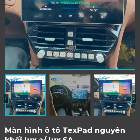
‹
›
Màn hình ô tô TexPad nguyên
khối lux a/ lux SA