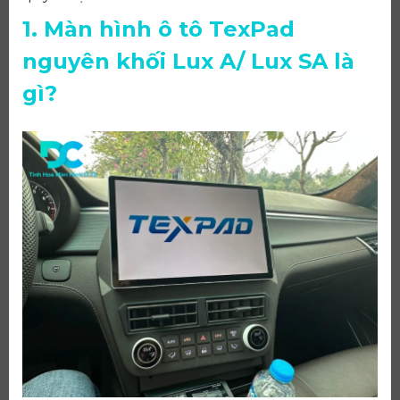
1. Màn hình ô tô TexPad
nguyên khối Lux A/ Lux SA là
gì?