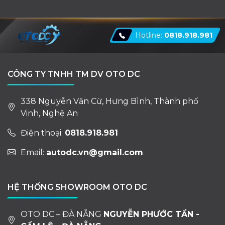
Hotline:
0818.918.981
CÔNG TY TNHH TM DV OTO DC
338 Nguyễn Văn Cừ, Hưng Bình, Thành phố
Vinh, Nghệ An
Điện thoại:
0818.918.981
Email:
autodc.vn@gmail.com
HỆ THỐNG SHOWROOM OTO DC
OTO DC – ĐÀ NẴNG
NGUYỄN PHƯỚC TẦN -