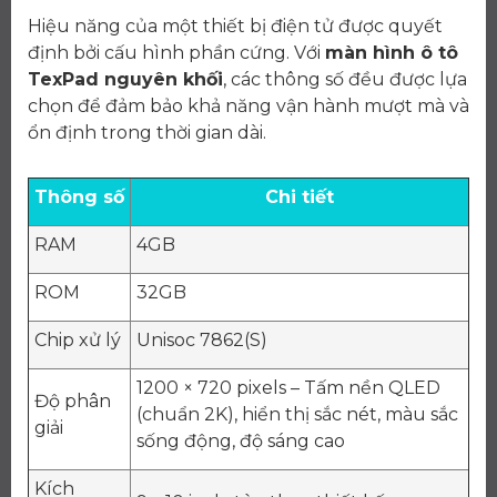
Hiệu năng của một thiết bị điện tử được quyết
định bởi cấu hình phần cứng. Với
màn hình ô tô
TexPad nguyên khối
, các thông số đều được lựa
chọn để đảm bảo khả năng vận hành mượt mà và
ổn định trong thời gian dài.
Thông số
Chi tiết
RAM
4GB
ROM
32GB
Chip xử lý
Unisoc 7862(S)
1200 × 720 pixels – Tấm nền QLED
Độ phân
(chuẩn 2K), hiển thị sắc nét, màu sắc
giải
sống động, độ sáng cao
Kích