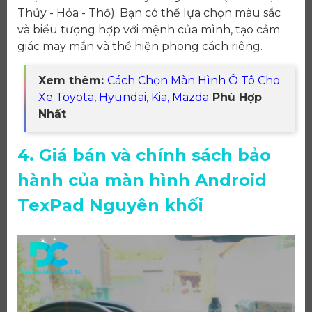
Thủy - Hỏa - Thổ). Bạn có thể lựa chọn màu sắc
và biểu tượng hợp với mệnh của mình, tạo cảm
giác may mắn và thể hiện phong cách riêng.
Xem thêm:
Cách Chọn Màn Hình Ô Tô Cho
Xe Toyota, Hyundai, Kia, Mazda
Phù Hợp
Nhất
4. Giá bán và chính sách bảo
hành của màn hình Android
TexPad Nguyên khối