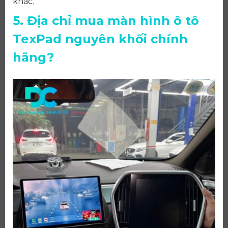
khác.
5. Địa chỉ mua màn hình ô tô
TexPad nguyên khối chính
hãng?