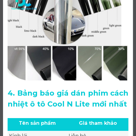
4. Bảng báo giá dán phim cách
nhiệt ô tô Cool N Lite mới nhất
Tên sản phẩm
Giá tham khảo
Kính lái
Liên hệ