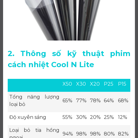
2. Thông số kỹ thuật phim
cách nhiệt Cool N Lite
X50
X30
X20
P25
P15
Tổng năng lượng
65%
77%
78%
64%
68%
loại bỏ
Độ xuyên sáng
55%
30%
20%
25%
12%
Loại bỏ tia hồng
94%
98%
98%
80%
82%
ngoại