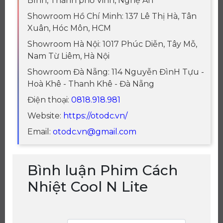
Bình, Thành phố Vinh, Nghệ An
Showroom Hồ Chí Minh: 137 Lê Thị Hà, Tân
Xuân, Hóc Môn, HCM
Showroom Hà Nội: 1017 Phúc Diễn, Tây Mỗ,
Nam Từ Liêm, Hà Nội
Showroom Đà Nẵng: 114 Nguyễn ĐìnH Tựu -
Hoà Khê - Thanh Khê - Đà Nẵng
Điện thoại:
0818.918.981
Website:
https://otodc.vn/
Email:
otodc.vn@gmail.com
Bình luận Phim Cách
Nhiệt Cool N Lite