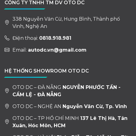
CÔNG TY TNHH TM DV OTO DC
338 Nguyễn Văn Cừ, Hưng Bình, Thành phố
Vinh, Nghệ An
Điện thoại:
0818.918.981
Email:
autodc.vn@gmail.com
HỆ THỐNG SHOWROOM OTO DC
OTO DC – ĐÀ NẴNG
NGUYỄN PHƯỚC TẦN -
CẨM LỆ - ĐÀ NẴNG
OTO DC – NGHỆ AN
Nguyễn Văn Cừ, Tp. Vinh
OTO DC – TP HỒ CHÍ MINH
137 Lê Thị Hà, Tân
Xuân, Hóc Môn, HCM