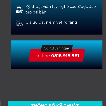
Kỹ thuật viên tay nghề cao, được đào
tạo bài bản
Giá ưu đãi, niêm yết rõ ràng
Gọi tư vấn ngay
Hotline
0818.918.981
THÔNG SỐ KỸ THUẬT