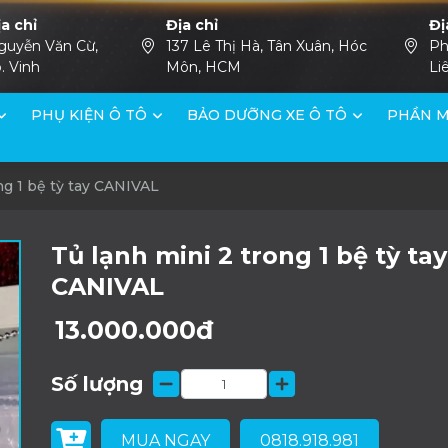
ịa chỉ
Địa chỉ
Đị
guyễn Văn Cừ,
137 Lê Thị Hà, Tân Xuân, Hóc
Ph
. Vinh
Môn, HCM
Li
PHỤ KIỆN Ô TÔ
BẢO DƯỠNG XE Ô TÔ
PHẦN M
ng 1 bệ tỳ tay CANIVAL
Tủ lạnh mini 2 trong 1 bệ tỳ tay
CANIVAL
13.000.000đ
Số lượng
MUA NGAY
0818.918.981