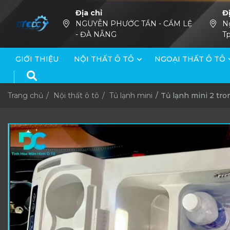
Địa chỉ
Đ
NGUYỄN PHƯỚC TẦN - CẨM LỆ
N
- ĐÀ NẴNG
Tp
GIỚI THIỆU
NỘI THẤT Ô TÔ
NGOẠI THẤT Ô TÔ
Trang chủ
Nội thất ô tô
Tủ lạnh mini
Tủ lạnh mini 2 tro