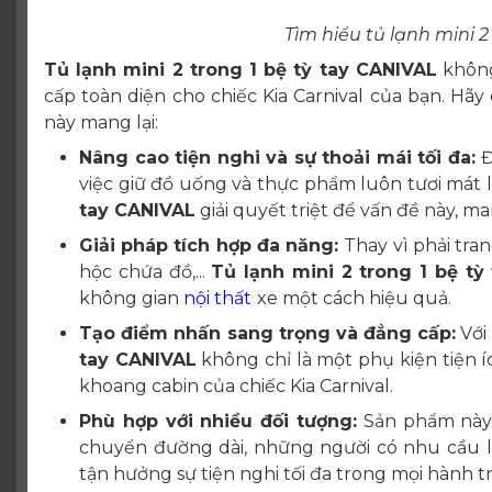
Tìm hiểu tủ lạnh mini 2
Tủ lạnh mini 2 trong 1 bệ tỳ tay CANIVAL
không
cấp toàn diện cho chiếc Kia Carnival của bạn. H
này mang lại:
Nâng cao tiện nghi và sự thoải mái tối đa:
Đ
việc giữ đồ uống và thực phẩm luôn tươi mát 
tay CANIVAL
giải quyết triệt để vấn đề này, ma
Giải pháp tích hợp đa năng:
Thay vì phải tran
hộc chứa đồ,...
Tủ lạnh mini 2 trong 1 bệ tỳ
không gian
nội thất
xe một cách hiệu quả.
Tạo điểm nhấn sang trọng và đẳng cấp:
Với 
tay CANIVAL
không chỉ là một phụ kiện tiện
khoang cabin của chiếc Kia Carnival.
Phù hợp với nhiều đối tượng:
Sản phẩm này 
chuyển đường dài, những người có nhu cầu làm
tận hưởng sự tiện nghi tối đa trong mọi hành tr