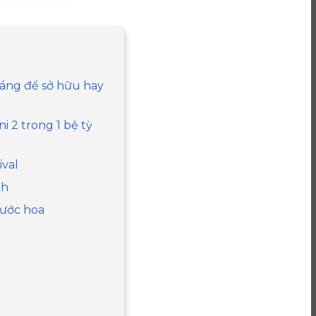
 đáng để sở hữu hay
i 2 trong 1 bệ tỳ
ival
nh
nước hoa