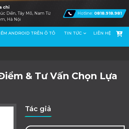
a chỉ
úc Diễn, Tây Mỗ, Nam Từ
Hotline:
0818.918.981
êm, Hà Nội
ỀM ANDROID TRÊN Ô TÔ
TIN TỨC
LIÊN HỆ
 Điểm & Tư Vấn Chọn Lựa
Tác giả