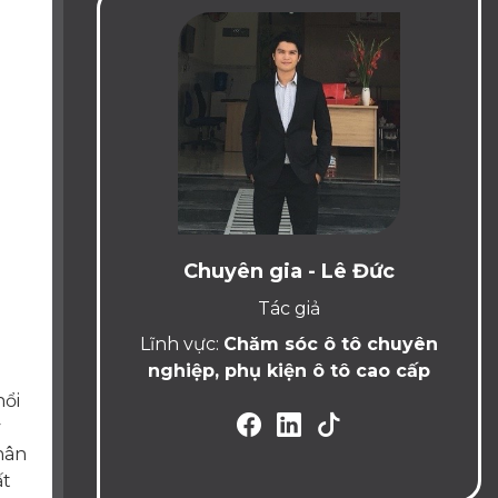
Chuyên gia - Lê Đức
Tác giả
Lĩnh vực:
Chăm sóc ô tô chuyên
nghiệp, phụ kiện ô tô cao cấp
nổi
y
hân
ất