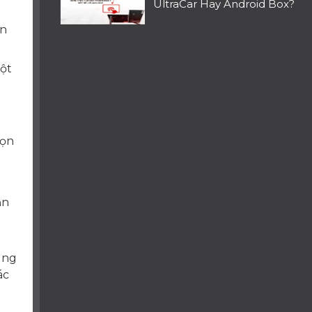
UltraCar Hay Android Box?
ên
một
họn
ản
ung
ác