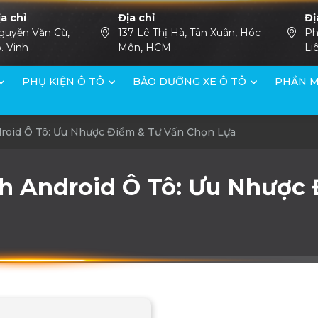
ịa chỉ
Địa chỉ
Đị
guyễn Văn Cừ,
137 Lê Thị Hà, Tân Xuân, Hóc
Ph
. Vinh
Môn, HCM
Li
PHỤ KIỆN Ô TÔ
BẢO DƯỠNG XE Ô TÔ
PHẦN M
roid Ô Tô: Ưu Nhược Điểm & Tư Vấn Chọn Lựa
nh Android Ô Tô: Ưu Nhược