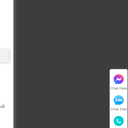
Chat Face
uá
Chat Zalo