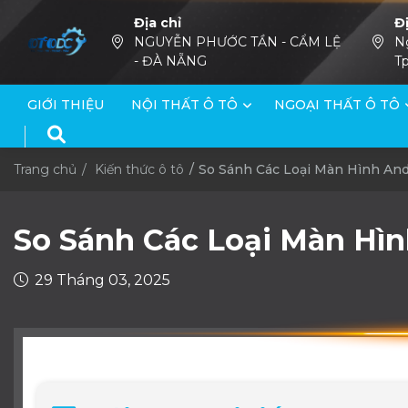
Địa chỉ
Đ
NGUYỄN PHƯỚC TẦN - CẨM LỆ
N
- ĐÀ NẴNG
Tp
GIỚI THIỆU
NỘI THẤT Ô TÔ
NGOẠI THẤT Ô TÔ
Trang chủ
Kiến thức ô tô
So Sánh Các Loại Màn Hình And
So Sánh Các Loại Màn Hì
29 Tháng 03, 2025