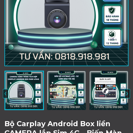
‹
›
Bộ Carplay Android Box liền
CAMERA lắp Sim 4G - Biến Màn