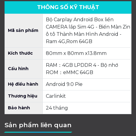
THÔNG SỐ KỸ THUẬT
Bộ Carplay Android Box liền
CAMERA lắp Sim 4G - Biến Màn Zin
Mã sản phẩm
ô tô Thành Màn Hình Android -
Ram 4G,Rom 64GB
Kích thước
80mm x 80mm x13.8mm
RAM：4GB LPDDR 4 - Bộ nhớ
Cấu hình
ROM：eMMC 64GB
Hệ điều hành
Android 9.0 Pie
Thương hiệu
Carlinkit
Bảo hành
24 tháng
Sản phẩm liên quan