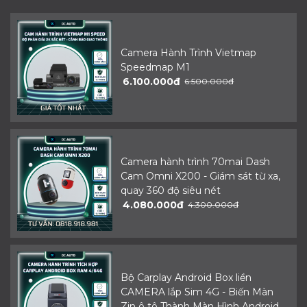
Camera Hành Trình Vietmap
Speedmap M1
6.100.000đ
6.500.000đ
Camera hành trình 70mai Dash
Cam Omni X200 - Giám sát từ xa,
quay 360 độ siêu nét
4.080.000đ
4.300.000đ
Bộ Carplay Android Box liền
CAMERA lắp Sim 4G - Biến Màn
Zin ô tô Thành Màn Hình Android