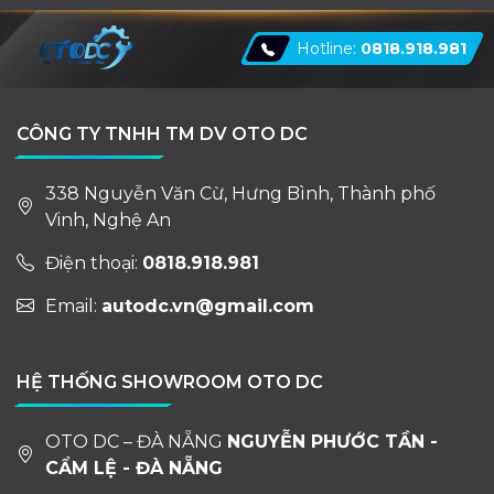
Hotline:
0818.918.981
CÔNG TY TNHH TM DV OTO DC
338 Nguyễn Văn Cừ, Hưng Bình, Thành phố
Vinh, Nghệ An
Điện thoại:
0818.918.981
Email:
autodc.vn@gmail.com
HỆ THỐNG SHOWROOM OTO DC
OTO DC – ĐÀ NẴNG
NGUYỄN PHƯỚC TẦN -
CẨM LỆ - ĐÀ NẴNG