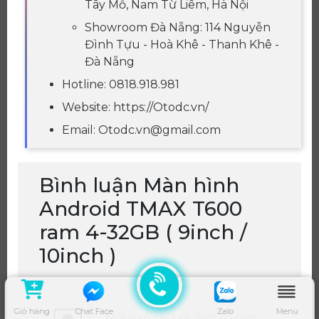
Tây Mỗ, Nam Từ Liêm, Hà Nội
Showroom Đà Nẵng: 114 Nguyễn
Đình Tựu - Hoà Khê - Thanh Khê -
Đà Nẵng
Hotline: 0818.918.981
Website: https://Otodc.vn/
Email: Otodc.vn@gmail.com
Bình luận Màn hình
Android TMAX T600
ram 4-32GB ( 9inch /
10inch )
Giỏ hàng
Chat Face
Zalo
Menu