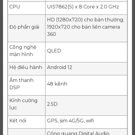
CPU
UIS7862(S) x 8 Core x 2.0 GHz
HD (1280x720) cho bản thường;
Độ phân giải
1920x720 cho bản liền camera
360
Công nghệ
QLED
màn hình
Hệ điều hành
Android 12
Âm thanh
48 kênh
DSP
Kính cường
2.5D
lực
Kết nối
GPS, sim 4G/5G, wifi
Cổng quang Digital Audio